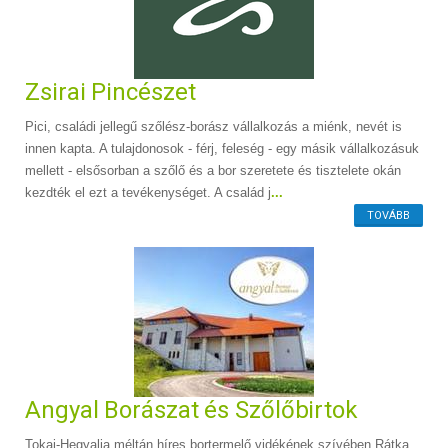
Zsirai Pincészet
Pici, családi jellegű szőlész-borász vállalkozás a miénk, nevét is
innen kapta. A tulajdonosok - férj, feleség - egy másik vállalkozásuk
mellett - elsősorban a szőlő és a bor szeretete és tisztelete okán
kezdték el ezt a tevékenységet. A család j
...
TOVÁBB
Angyal Borászat és Szőlőbirtok
Tokaj-Hegyalja méltán híres bortermelő vidékének szívében Rátka