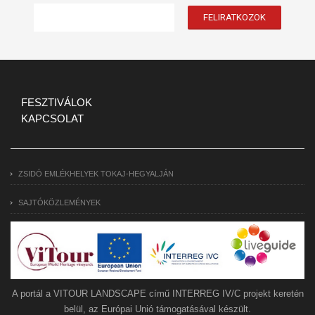
FESZTIVÁLOK
KAPCSOLAT
ZSIDÓ EMLÉKHELYEK TOKAJ-HEGYALJÁN
SAJTÓKÖZLEMÉNYEK
A portál a VITOUR LANDSCAPE című INTERREG IV/C projekt keretén
belül, az Európai Unió támogatásával készült.