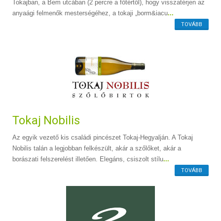
Tokajban, a Bem utcában (2 percre a főtértől), hogy visszatérjen az
anyaági felmenők mesterségéhez, a tokaji „borm&iacu
...
TOVÁBB
Tokaj Nobilis
Az egyik vezető kis családi pincészet Tokaj-Hegyalján. A Tokaj
Nobilis talán a legjobban felkészült, akár a szőlőket, akár a
borászati felszerelést illetően. Elegáns, csiszolt stílu
...
TOVÁBB