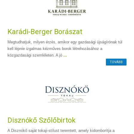
Karádi-Berger Borászat
Megtudhatjuk, milyen érzés, amikor egy gazdasági újságírónak túl
kell lépnie izgalmas kézműves borok létrehozásához a
közgazdasági szemléleten. A jó
...
TOVÁBB
Disznókő Szőlőbirtok
A Disznókő saját tokaji-stílust teremtett, amely kidomborítja a