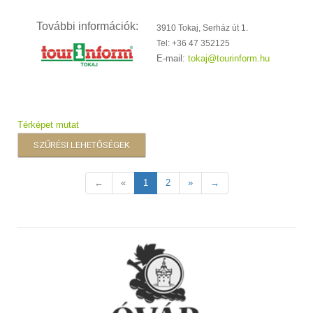
További információk:
3910 Tokaj, Serház út 1.
Tel: +36 47 352125
E-mail:
tokaj@tourinform.hu
Térképet mutat
SZŰRÉSI LEHETŐSÉGEK
←
«
1
2
»
→