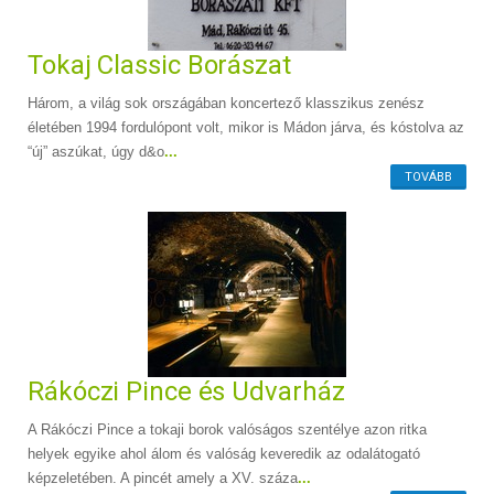
Tokaj Classic Borászat
Három, a világ sok országában koncertező klasszikus zenész
életében 1994 fordulópont volt, mikor is Mádon járva, és kóstolva az
“új” aszúkat, úgy d&o
...
TOVÁBB
Rákóczi Pince és Udvarház
A Rákóczi Pince a tokaji borok valóságos szentélye azon ritka
helyek egyike ahol álom és valóság keveredik az odalátogató
képzeletében. A pincét amely a XV. száza
...