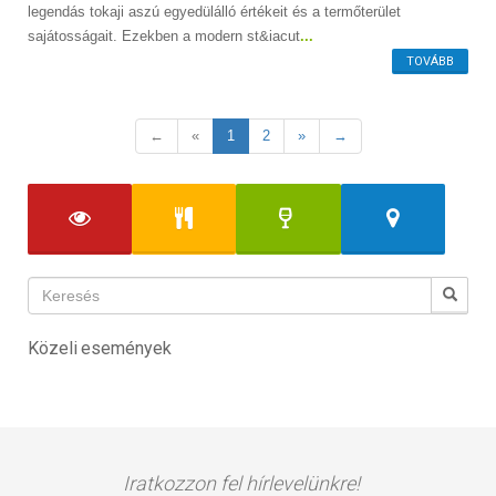
legendás tokaji aszú egyedülálló értékeit és a termőterület
sajátosságait. Ezekben a modern st&iacut
...
TOVÁBB
←
«
1
2
»
→
Közeli események
Iratkozzon fel hírlevelünkre!