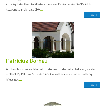
község határában található az Angyal Borászat és Szőlőbirtok
központja, mely a szől�
...
TOVÁBB
Patricius Borház
A tokaji borvidéken található Patricius Borházat a Kékessy család
múltból táplálkozó és a jövő iránt érzett borászati elhivatottsága
hívta &ea
...
TOVÁBB