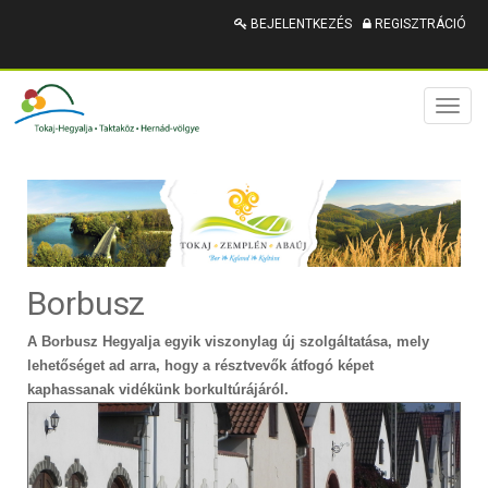
BEJELENTKEZÉS
REGISZTRÁCIÓ
Toggl
naviga
Borbusz
A Borbusz Hegyalja egyik viszonylag új szolgáltatása, mely
lehetőséget ad arra, hogy a résztvevők átfogó képet
kaphassanak vidékünk borkultúrájáról.