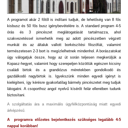
A programot akár 2 főtől is indítani tudjuk, de lehetőség van 8 fős
kisbusz és 50 fős busz igénybevételére is. A standard program 4-5
órás és 3 pincészet meglátogatását tartalmazza, ahol
szakvezetéssel ismerhetik meg az adott pincészetben végzett
munkát és az általuk vallott borkészítési filozófiát, valamint
természetesen 2-3 bort is megízlelhetnek mindenhol. A borászatokat
úgy válogatjuk össze, hogy az út során teljesen megkerüljük a
Kopasz-hegyet, valamint hogy szerepeljen közöttük egészen kicsiny
családi birtok és a grandiózus méretekben gondolkodó és
gazdálkodó nagybirtok is. Igyekszünk minden egyedi igényt is
kielégíteni, így kérésre gyakorlatilag bármely pincészetet meg tudjuk
látogatni. A csoporthoz angol nyelvű kísérőt felár ellenében tudunk
biztosítani.
A szolgáltatás ára a maximális ügyfélközpontúság miatt egyedi
árképzésű.
A programra előzetes bejelentkezés szükséges legalább 4-5
nappal korábban!