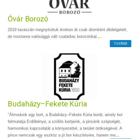
Óvár Borozó
2019 tavaszán megnyitottuk éveken át csak álomként dédelgetett,
de mostanra valósággá vált családias borozónkat.
...
TOVÁBB
Budaházy–Fekete Kúria
"Álmodunk egy bort, a Budaházy–Fekete Kúria borát, amely bor
felmutatja Erdőbénye, a szőlős kertjeink, a pincénk szépségét,
harmonikus kapcsolatát a környezettel, a terület örökségével. A
pince nemcsak egy eszköz a jó bor készítésére, hanem me
...