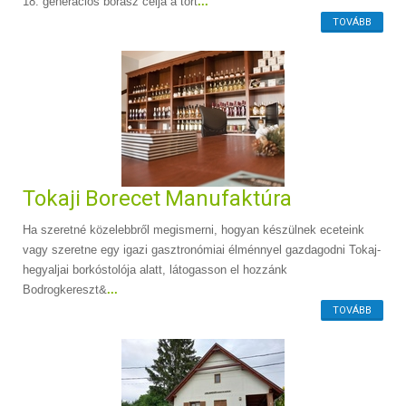
18. generációs borász célja a tört
...
TOVÁBB
Tokaji Borecet Manufaktúra
Ha szeretné közelebbről megismerni, hogyan készülnek eceteink
vagy szeretne egy igazi gasztronómiai élménnyel gazdagodni Tokaj-
hegyaljai borkóstolója alatt, látogasson el hozzánk
Bodrogkereszt&
...
TOVÁBB