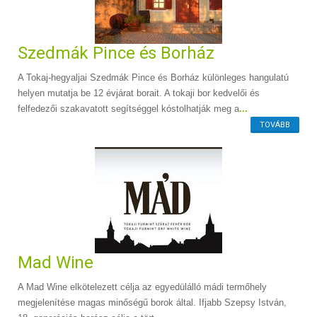
Szedmák Pince és Borház
A Tokaj-hegyaljai Szedmák Pince és Borház különleges hangulatú
helyen mutatja be 12 évjárat borait. A tokaji bor kedvelői és
felfedezői szakavatott segítséggel kóstolhatják meg a
...
TOVÁBB
Mad Wine
A Mad Wine elkötelezett célja az egyedülálló mádi termőhely
megjelenítése magas minőségű borok által. Ifjabb Szepsy István,