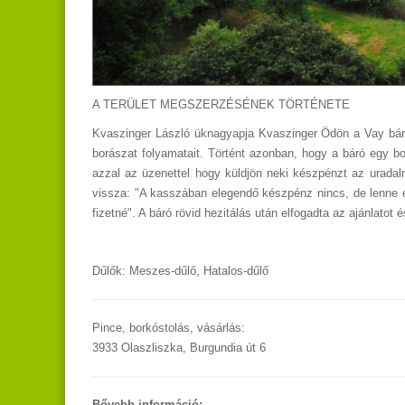
A TERÜLET MEGSZERZÉSÉNEK TÖRTÉNETE
Kvaszinger László üknagyapja Kvaszinger Ödön a Vay báró 
borászat folyamatait. Történt azonban, hogy a báró egy b
azzal az üzenettel hogy küldjön neki készpénzt az uradalm
vissza: "A kasszában elegendő készpénz nincs, de lenne e
fizetné". A báró rövid hezitálás után elfogadta az ajánlatot
Dűlők: Meszes-dűlő, Hatalos-dűlő
Pince, borkóstolás, vásárlás:
3933 Olaszliszka, Burgundia út 6
Bővebb információ: