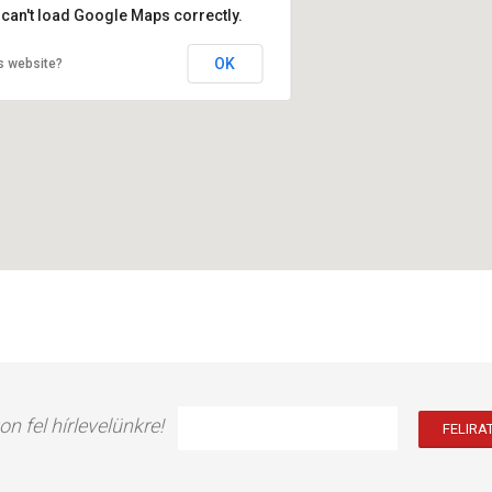
 can't load Google Maps correctly.
OK
s website?
on fel hírlevelünkre!