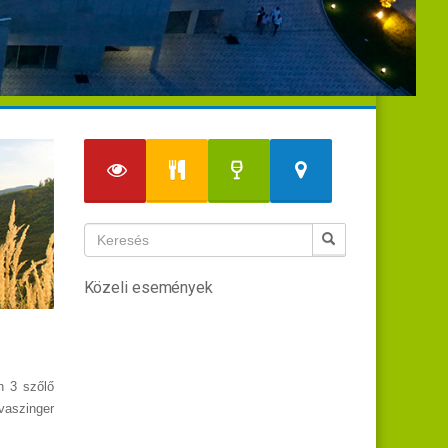
Közeli események
n 3 szőlő
vaszinger