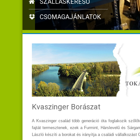
SZÁLLÁSKERESŐ
CSOMAGAJÁNLATOK
Kvaszinger Borászat
A Kvaszinger család több generáció óta foglakozik szőlőt
fajtát termesztenek, ezek a Furmint, Hárslevelű és Sárgam
László készíti a borokat és irányítja a családi vállalkozást 