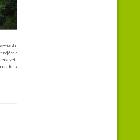
esztés és
tézőjének
 érkezett
nal ki is
.