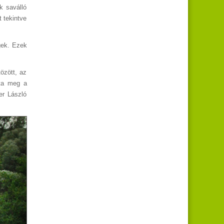
k saválló
 tekintve
gek. Ezek
özött, az
lta meg a
er László