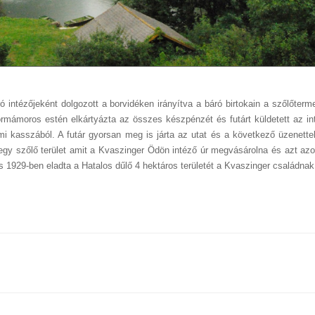
intézőjeként dolgozott a borvidéken irányítva a báró birtokain a szőlőterm
ormámoros estén elkártyázta az összes készpénzét és futárt küldetett az in
i kasszából. A futár gyorsan meg is járta az utat és a következő üzenettel
gy szőlő terület amit a Kvaszinger Ödön intéző úr megvásárolna és azt azon
 és 1929-ben eladta a Hatalos dűlő 4 hektáros területét a Kvaszinger családnak