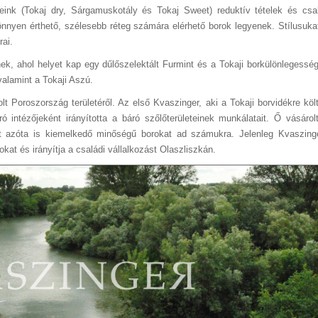
eink (Tokaj dry, Sárgamuskotály és Tokaj Sweet) reduktív tételek és csa
nnyen érthető, szélesebb réteg számára elérhető borok legyenek. Stílusukat
ai.
k, ahol helyet kap egy dűlőszelektált Furmint és a Tokaji borkülönlegessé
alamint a Tokaji Aszú.
t Poroszország területéről. Az első Kvaszinger, aki a Tokaji borvidékre költ
 intézőjeként irányította a báró szőlőterületeinek munkálatait. Ő vásáro
let azóta is kiemelkedő minőségű borokat ad számukra. Jelenleg Kvaszing
okat és irányítja a családi vállalkozást Olaszliszkán.