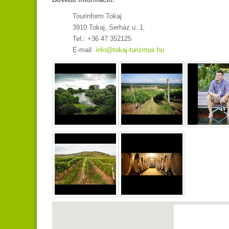
Tourinform Tokaj
3910 Tokaj, Serház u. 1.
Tel.: +36 47 352125
E-mail:
info@tokaj-turizmus.hu