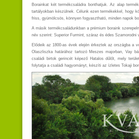
Borainkat két termékcsaládra bonthatjuk. Az alap termék
tartályokban készülnek. Célunk ezen termékekkel, hogy kö
friss, gyümölcsös, könnyen fogyasztható, minden napok bor
A másik termékcsaládunkban a prémium boraink szerepelne
név szerint: Superior Furmint, száraz és édes Szamorodni v
Elődeik az 1800-as évek elején érkeztek az országba a vol
Olaszliszka határához tartozó Meszes majorban, Vay báró
családi birtok gerincét képező Hatalos dűlőt, mely terü
folytatja a családi hagyományt, készíti az ízletes Tokaji bor