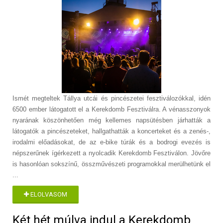
Ismét megteltek Tállya utcái és pincészetei fesztiválozókkal, idén
6500 ember látogatott el a Kerekdomb Fesztiválra. A vénasszonyok
nyarának köszönhetően még kellemes napsütésben járhatták a
látogatók a pincészeteket, hallgathatták a koncerteket és a zenés-,
irodalmi előadásokat, de az e-bike túrák és a bodrogi evezés is
népszerűnek ígérkezett a nyolcadik Kerekdomb Fesztiválon. Jövőre
is hasonlóan sokszínű, összművészeti programokkal merülhetünk el
...
ELOLVASOM
Két hét múlva indul a Kerekdomb