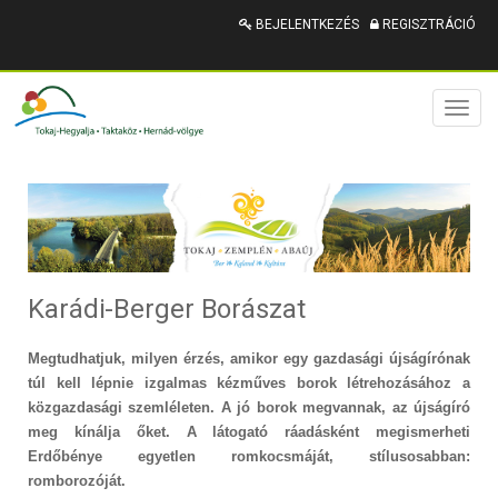
BEJELENTKEZÉS
REGISZTRÁCIÓ
Toggl
naviga
Karádi-Berger Borászat
Megtudhatjuk, milyen érzés, amikor egy gazdasági újságírónak
túl kell lépnie izgalmas kézműves borok létrehozásához a
közgazdasági szemléleten. A jó borok megvannak, az újságíró
meg kínálja őket. A látogató ráadásként megismerheti
Erdőbénye egyetlen romkocsmáját, stílusosabban:
romborozóját.