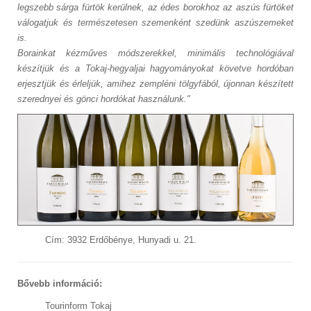
legszebb sárga fürtök kerülnek, az édes borokhoz az aszús fürtöket
válogatjuk és természetesen szemenként szedünk aszúszemeket
is.
Borainkat kézműves módszerekkel, minimális technológiával
készítjük és a Tokaj-hegyaljai hagyományokat követve hordóban
erjesztjük és érleljük, amihez zempléni tölgyfából, újonnan készített
szerednyei és gönci hordókat használunk."
Cím: 3932 Erdőbénye, Hunyadi u. 21.
Bővebb információ:
Tourinform Tokaj