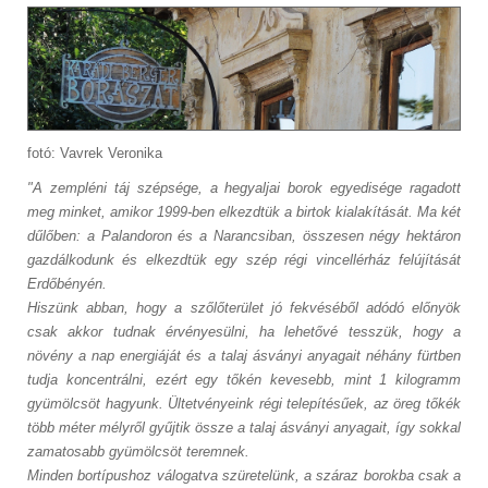
fotó: Vavrek Veronika
"A zempléni táj szépsége, a hegyaljai borok egyedisége ragadott
meg minket, amikor 1999-ben elkezdtük a birtok kialakítását. Ma két
dűlőben: a Palandoron és a Narancsiban, összesen négy hektáron
gazdálkodunk és elkezdtük egy szép régi vincellérház felújítását
Erdőbényén.
Hiszünk abban, hogy a szőlőterület jó fekvéséből adódó előnyök
csak akkor tudnak érvényesülni, ha lehetővé tesszük, hogy a
növény a nap energiáját és a talaj ásványi anyagait néhány fürtben
tudja koncentrálni, ezért egy tőkén kevesebb, mint 1 kilogramm
gyümölcsöt hagyunk. Ültetvényeink régi telepítésűek, az öreg tőkék
több méter mélyről gyűjtik össze a talaj ásványi anyagait, így sokkal
zamatosabb gyümölcsöt teremnek.
Minden bortípushoz válogatva szüretelünk, a száraz borokba csak a