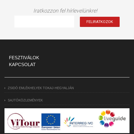
Iratkozzon fel hírlevelünkre!
FESZTIVÁLOK
KAPCSOLAT
ZSIDÓ EMLÉKHELYEK TOKAJ-HEGYALJÁN
SAJTÓKÖZLEMÉNYEK