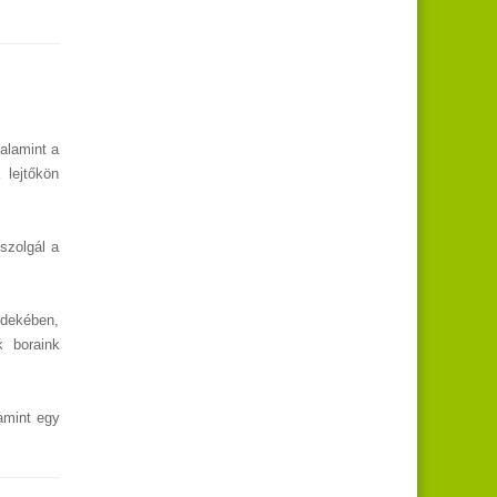
valamint a
 lejtőkön
szolgál a
rdekében,
k boraink
lamint egy