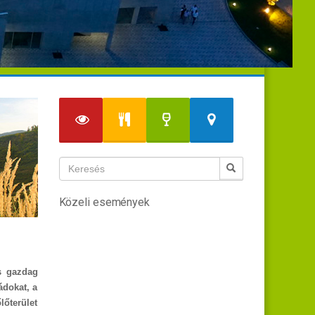
Közeli események
és gazdag
ádokat, a
őterület