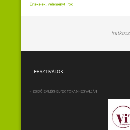
Értékelek, véleményt írok
Iratkozz
FESZTIVÁLOK
ZSIDÓ EMLÉKHELYEK TOKAJ-HEGYALJÁN