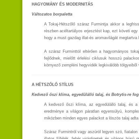
HAGYOMÁNY ÉS MODERNITÁS
Változatos borpaletta
A Tokaj-Hétszőlő száraz Furmintja akkor a legfri
részben acéltartályos erjesztést kap, ezt követi eg
hogy a must gazdag illat-és aromavilágát megtartva 
A száraz Furminttól eltérően a hagyományos tokaj
fejlődnek, mielőtt érlelési ciklusuk hosszú palac
környező zempléni hegyvidék legkiválóbb tölgyeiből 
A HÉTSZŐLŐ STÍLUS
Kedvező őszi klíma, egyedülálló talaj, és Botrytis-re fo
A kedvező őszi klíma, az egyedülálló talaj, és a
eredménye a világon páratlan egyensúlyú, komplex
miközben minden egyes palackot a löszös talaj adta
Száraz Furmintról vagy aszúról legyen szó, fiatalon 
illatos fűfélék, fehér virágligetek és világos hú