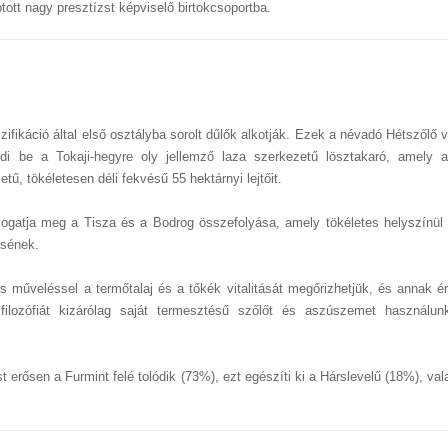
tott nagy presztízst képviselő birtokcsoportba.
ifikáció által első osztályba sorolt dűlők alkotják. Ezek a névadó Hétszőlő 
di be a Tokaji-hegyre oly jellemző laza szerkezetű lösztakaró, amely a
ű, tökéletesen déli fekvésű 55 hektárnyi lejtőit.
támogatja meg a Tisza és a Bodrog összefolyása, amely tökéletes helyszínül 
ésének.
s műveléssel a termőtalaj és a tőkék vitalitását megőrizhetjük, és annak é
ilozófiát kizárólag saját termesztésű szőlőt és aszúszemet használun
 erősen a Furmint felé tolódik (73%), ezt egészíti ki a Hárslevelű (18%), va