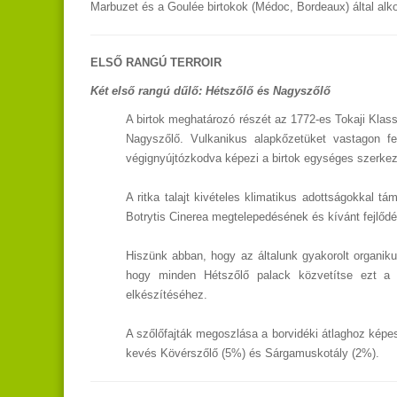
Marbuzet és a Goulée birtokok (Médoc, Bordeaux) által alko
ELSŐ RANGÚ TERROIR
Két első rangú dűlő: Hétszőlő és Nagyszőlő
A birtok meghatározó részét az 1772-es Tokaji Klassz
Nagyszőlő. Vulkanikus alapkőzetüket vastagon fe
végignyújtózkodva képezi a birtok egységes szerkezet
A ritka talajt kivételes klimatikus adottságokkal 
Botrytis Cinerea megtelepedésének és kívánt fejlőd
Hiszünk abban, hogy az általunk gyakorolt organiku
hogy minden Hétszőlő palack közvetítse ezt a f
elkészítéséhez.
A szőlőfajták megoszlása a borvidéki átlaghoz képest
kevés Kövérszőlő (5%) és Sárgamuskotály (2%).