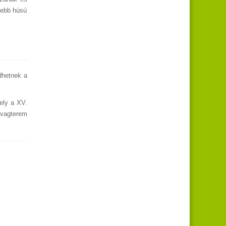
étebb húsú
edhetnek a
mely a XV.
ovagterem