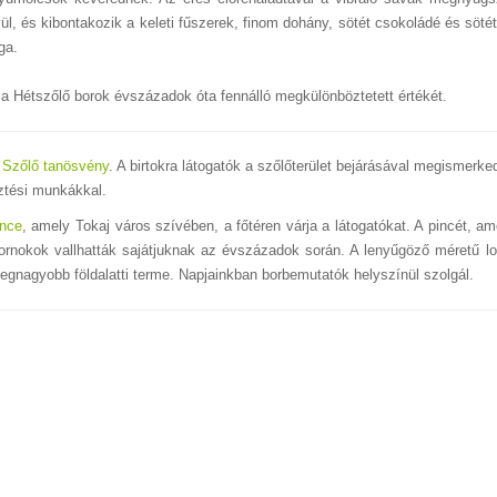
lyül, és kibontakozik a keleti fűszerek, finom dohány, sötét csokoládé és söt
ga.
 a Hétszőlő borok évszázadok óta fennálló megkülönböztetett értékét.
t
Szőlő tanösvény
. A birtokra látogatók a szőlőterület bejárásával megismerk
sztési munkákkal.
ince
, amely Tokaj város szívében, a főtéren várja a látogatókat. A pincét, a
ábornokok vallhatták sajátjuknak az évszázadok során. A lenyűgöző méretű l
egnagyobb földalatti terme. Napjainkban borbemutatók helyszínül szolgál.