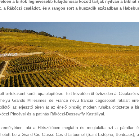
vetően a birtok legnevesebb tulajdonosai között tartják nyilván a Bibliát
et, a Rákóczi családot, és a rangos sort a huszadik században a Habsbu
tett birtokaként került újratelepítésre. Ezt követően öt évtizeden át Csipkeróz
elyű Grands Millésimes de France nevű francia cégcsoport rátalált erre 
lőtől az erjesztő téren át az érlelő pincéig modern ruhába öltöztette a bir
ákóczi Pincével és a patinás Rákóczi-Dessewffy Kastéllyal.
 személyében, aki a Hétszőlőben meglátta és megtalálta azt a páratlan é
dhetett be a Grand Cru Classé Cos d’Estournel (Saint-Estèphe, Bordeaux), 