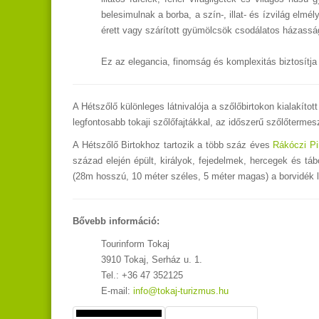
belesimulnak a borba, a szín-, illat- és ízvilág elmé
érett vagy szárított gyümölcsök csodálatos házassá
Ez az elegancia, finomság és komplexitás biztosítja
A Hétszőlő különleges látnivalója a szőlőbirtokon kialakítot
legfontosabb tokaji szőlőfajtákkal, az időszerű szőlőterme
A Hétszőlő Birtokhoz tartozik a több száz éves
Rákóczi P
század elején épült, királyok, fejedelmek, hercegek és t
(28m hosszú, 10 méter széles, 5 méter magas) a borvidék l
Bővebb információ:
Tourinform Tokaj
3910 Tokaj, Serház u. 1.
Tel.: +36 47 352125
E-mail:
info@tokaj-turizmus.hu