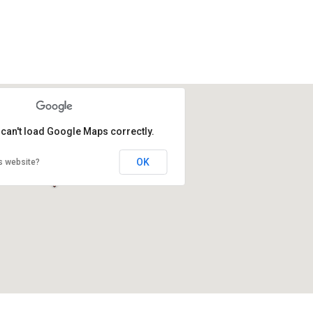
 can't load Google Maps correctly.
OK
s website?