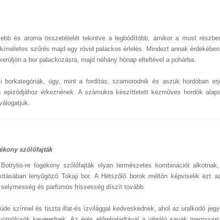
ssebb és aroma összetételét tekintve a legbódítóbb, amikor a must részbe
y kíméletes szűrés majd egy rövid palackos érlelés. Mindezt annak érdekében
kerüljön a bor palackozásra, majd néhány hónap elteltével a pohárba.
i borkategóriák, úgy, mint a fordítás, szamorodnik és aszúk hordóban er
kos epizódjához érkeznének. A számukra készíttetett kézműves hordók alap
válogatjuk.
gékony szőlőfajták
 Botrytis-re fogékony szőlőfajták olyan természetes kombinációt alkotnak
itásában lenyűgöző Tokaji bor. A Hétszőlő borok méltón képviselik ezt az
 selymesség és parfümös frissesség díszít tovább.
üde színnel és tiszta illat-és ízvilággal kedveskednek, ahol az uralkodó jeg
sú gyümölcsök keverednek. Az érés előrehaladtával a vibráló savak megnyug