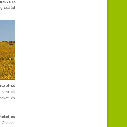
 magyarra
rg család
sika álmát
a rejtett
tokot, és
rtéket és
a Chateau