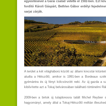
egyesítésével a Garai család vetette el 1502-ben. Ezt kö
fordító Károli Gáspárt, Bethlen Gábor erdélyi fejedelm
sarjai zárják.
A terület a két világháború között az állami kincstár kitünte
aludta a Hétszőlő, amikor is 1991-ben a Bordeaux székh
gyémántra és új fényt kölcsönzött neki. Az új gazda a sző
kibővítette azt a Tokaj belvárosában található történelmi R
2009-ben a birtok új tulajdonosra talált Michel Reybier
hagyományt, amely által a Tokaj-Hétszőlő méltán illeszke