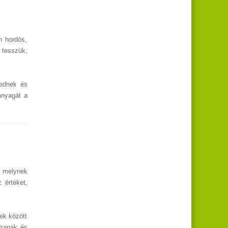
n hordós,
 tesszük,
jednek és
anyagát a
, melynek
 értéket,
yek között
szanak és