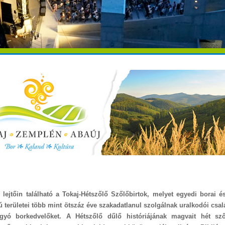
 lejtőin található a Tokaj-Hétszőlő Szőlőbirtok, melyet egyedi borai 
yú területei több mint ötszáz éve szakadatlanul szolgálnak uralkodói csal
gyó borkedvelőket. A Hétszőlő dűlő históriájának magvait hét szől