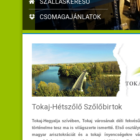
SZÁLLÁSKERESŐ
CSOMAGAJÁNLATOK
Tokaj-Hétszőlő Szőlőbirtok
Tokaj-Hegyalja szívében, Tokaj városának déli fekvésű
történelme tesz ma is világszerte ismertté. Első osztál
magyar arisztokráciát és a tokaji ínyencségekre vá