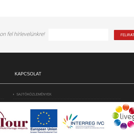
on fel hírlevelünkre!
KAPCSOLAT
SAJTÓKÖZLEMÉNYEK