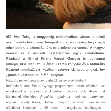
950 éves Tokaj, a magyarság emblematikus városa, a tokaji
aszú névadó települése, hungarikum, világörökségi helyszín, a
fehér borok, a színes kultúra és a tolerancia városa. A magyar
nemzet és a nemzeti összetartozás egyik szimbóluma.
Ráadásul a Németi Ferenc Városi Könyvtár is jubileumát
ünnepli, hisz idén lett 60 éves! Ezért a könyvtár és a Kulturális
Központ munkatársai közösen szerveznek programokat, így
„jubiláló köszönt jubilálót” Tokajban.
Nézzük, milyen programok várhatók az év első felében!
Indításként már Posta György polgármester tartott előadást, az
emlékévről is szólva. Ezt követően havonta több alkalommal
különböző témákban
(irodalom, építészet, borászat, természet,
egyház, sport
) tokaji, illetve Tokajhoz szorosan kapcsolódó
előadókat invitálunk a 60 éves – hangulatos, barátságos -