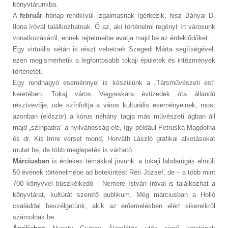
könyvtárunkba.
A
február
hónap rendkívül izgalmasnak ígérkezik, hisz Bányai D.
Ilona íróval találkozhatnak. Ő az, aki történelmi regényt írt városunk
vonatkozásáról, ennek rejtelmeibe avatja majd be az érdeklődőket.
Egy virtuális sétán is részt vehetnek Szegedi Márta segítségével,
ezen megismerhetik a legfontosabb tokaji épületek és intézmények
történetét.
Egy rendhagyó eseménnyel is készülünk a „Társművészeti est”
keretében. Tokaj város Vegyeskara évtizedek óta állandó
résztvevője, üde színfoltja a város kulturális eseményeinek, most
azonban (először) a kórus néhány tagja más művészeti ágban áll
majd „színpadra” a nyilvánosság elé, így például Petruska Magdolna
és dr. Kis Imre verset mond, Horváth László grafikai alkotásokat
mutat be, de több meglepetés is várható.
Márciusban
is érdekes témákkal jövünk: a tokaji labdarúgás elmúlt
50 évének történelmébe ad betekintést Réti József, de – a több mint
700 könyvvel büszkélkedő – Nemere István íróval is találkozhat a
könyvtárat, kultúrát szerető publikum. Még márciusban a Holló
családdal beszélgetünk, akik az erőemelésben elért sikereikről
számolnak be.