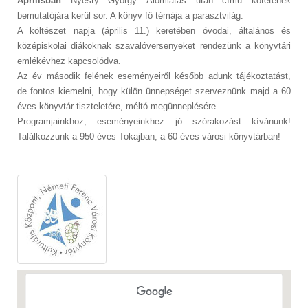
Áprilisban
Nyesty György Álomlátás után című kötetének
bemutatójára kerül sor. A könyv fő témája a parasztvilág.
A költészet napja (április 11.) keretében óvodai, általános és
középiskolai diákoknak szavalóversenyeket rendezünk a könyvtári
emlékévhez kapcsolódva.
Az év második felének eseményeiről később adunk tájékoztatást,
de fontos kiemelni, hogy külön ünnepséget szerveznünk majd a 60
éves könyvtár tiszteletére, méltó megünneplésére.
Programjainkhoz, eseményeinkhez jó szórakozást kívánunk!
Találkozzunk a 950 éves Tokajban, a 60 éves városi könyvtárban!