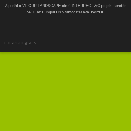
A portál a VITOUR LANDSCAPE című INTERREG IV/C projekt keretén
belül, az Európai Unió támogatásával készült.
COPYRIGHT @ 2015