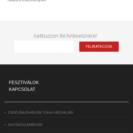
Iratkozzon fel hírlevelünkre!
FESZTIVÁLOK
KAPCSOLAT
ZSIDÓ EMLÉKHELYEK TOKAJ-HEGYALJÁN
SAJTÓKÖZLEMÉNYEK