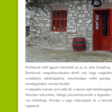
Borházunk elõtt ágazik háromfelé az az út, ahol Szegilong, 
B
orházunk megválasztásakor döntõ volt, hogy megítélé
csodálatos adottságokkal, büszkeségre méltó gazdag
mindegyikéhez monda fûzõdik.
A település komoly jövõ elõtt áll, a benne rejlõ lehetõségeke
R
észben kétszintes, hétágú pincerendszerünk a legendás 2
van lehetõség. Klímája a nagy mélységnek és a horzsakö
ingadozik.