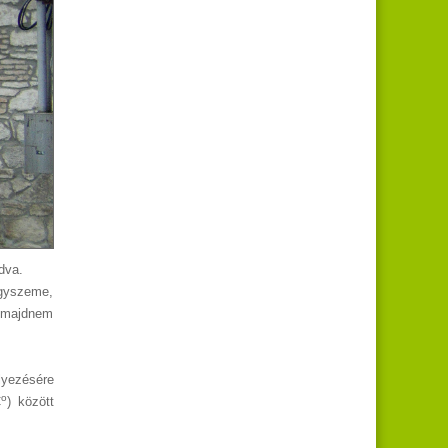
dva.
ngyszeme,
 majdnem
lyezésére
o
C
) között