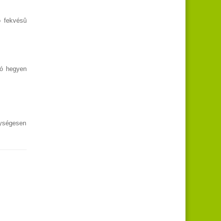
ó fekvésû
tó hegyen
gységesen