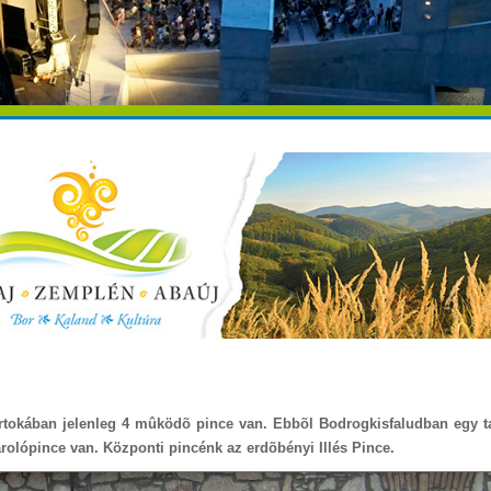
irtokában jelenleg 4 mûködõ pince van. Ebbõl Bodrogkisfaludban egy ta
tárolópince van. Központi pincénk az erdõbényi Illés Pince.