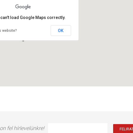
 can't load Google Maps correctly.
OK
s website?
on fel hírlevelünkre!