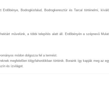
t Erdõbénye, Bodrogkisfalud, Bodrogkeresztúr és Tarcal történelmi, kívál
 hektárt mûvelünk, a többi telepítés alatt áll. Erdõbényén a szépnevû Mula
yományos módon dolgozza fel a termést.
ereknek megfelelõen tölgyfahordókban történik. Boraink így kapják meg az e
zín és ízvilágot.