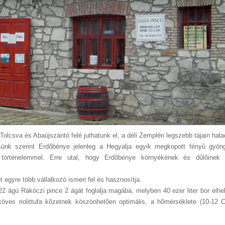
Tolcsva és Abaújszántó felé juthatunk el, a déli Zemplén legszebb tájain hala
sünk szerint Erdõbénye jelenleg a Hegyalja egyik megkopott fényû gyö
 történelemmel. Erre utal, hogy Erdõbénye környékének és dûlõinek
t egyre több vállalkozó ismeri fel és hasznosítja.
2 ágú Rákóczi pince 2 ágát foglalja magába, melyben 40 ezer liter bor elhe
ves riolittufa kõzetnek köszönhetõen optimális, a hõmérséklete (10-12 