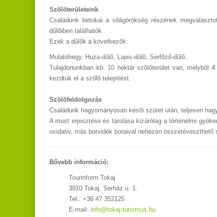
Szõlõterületeink
Cs
aládunk birtokai a világörökség részének megválasztot
dûlõiben találhatók.
Ezek a dûlõk a következõk:
Mulatóhegy, Huza-dûlõ, Lapis-dûlõ, Serfõzõ-dûlõ.
Tulajdonunkban kb. 10 hektár szõlõterület van, melybõl 4
kezdtük el a szõlõ telepítést.
Szõlõfeldolgozás
Cs
aládunk hagyományosan késõi szüret után, teljesen hag
A must erjesztése és tárolása kizárólag a történelmi gyök
oxidativ, más borvidék boraival nehezen összetéveszthetõ s
Bővebb információ:
Tourinform Tokaj
3910 Tokaj, Serház u. 1.
Tel.: +36 47 352125
E-mail:
info@tokaj-turizmus.hu