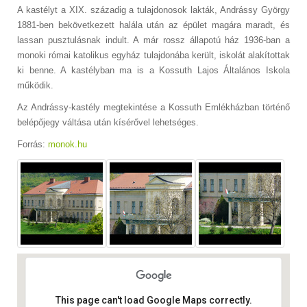
A kastélyt a XIX. századig a tulajdonosok lakták, Andrássy György
1881-ben bekövetkezett halála után az épület magára maradt, és
lassan pusztulásnak indult. A már rossz állapotú ház 1936-ban a
monoki római katolikus egyház tulajdonába került, iskolát alakítottak
ki benne. A kastélyban ma is a Kossuth Lajos Általános Iskola
működik.
Az Andrássy-kastély megtekintése a Kossuth Emlékházban történő
belépőjegy váltása után kísérővel lehetséges.
Forrás:
monok.hu
This page can't load Google Maps correctly.