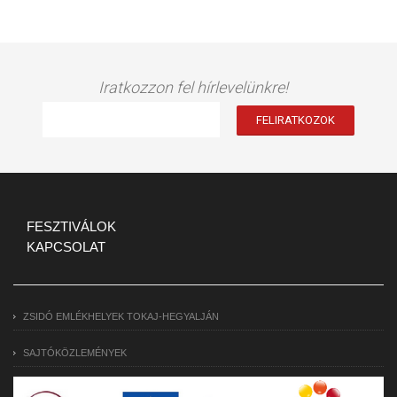
Iratkozzon fel hírlevelünkre!
FESZTIVÁLOK
KAPCSOLAT
ZSIDÓ EMLÉKHELYEK TOKAJ-HEGYALJÁN
SAJTÓKÖZLEMÉNYEK