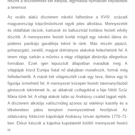
részint a díszteremből két irányba, egymásba nyithatóan folytatódott
a teremsor.
Az ovális alakú díszterem rokokó falfestése a XVIII. századi
magyarországi képzőművészet egyik jeles alkotása. Mennyezetét
és oldalfalait rácsok, kartusok és ballusztrád korlátos festett erkély
díszítik. A mennyezetre festett korlát mögül egy rokokó dáma és
púderes parókájú gavallérja tekint le ránk. Más részén pipázó,
poharazgató, zenélő, magyar dolmányos alakokat fedezhetünk fel. A
terem négy sarkán a művész a négy világtájat ábrázolja allegorikus
formában. Ezek igen lepusztult állapotban maradtak meg. A
világtájak közül Európa fiatal nő alakjában mutatkozik, formái még
felfedezhetők. A másik két világrészből csak egy teve, illetve egy ló
figurája ismerhető fel. A mennyezet közepén festett laternanyílásból
géniuszok tekintenek le, az ablaknál csillagokkal a feje fölött Szűz
Mária tűnik fel. A világi alakok talán az Andrássy család tagjait rejtik.
A díszterem alkotója valószínűleg azonos az edelényi kastély és a
tőketerebesi pálos templom mennyezetének festőjével. Az
oldalszárny földszinti kápolnáját Andrássy István építtette 1770–71-
ben. Ekkor készült a kápolna kupolaterét kitöltő mennyezeti freskó
is.