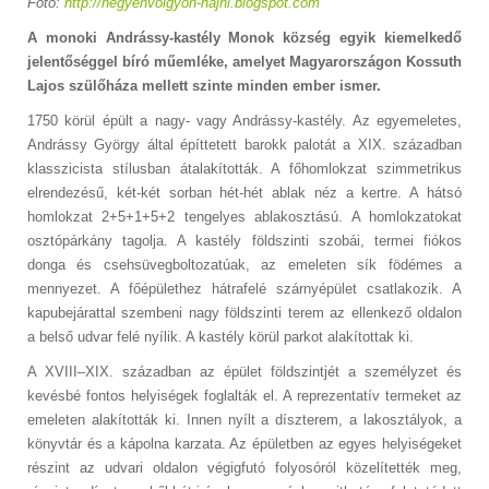
Fotó:
http://hegyenvolgyon-hajni.blogspot.com
A monoki Andrássy-kastély Monok község egyik kiemelkedő
jelentőséggel bíró műemléke, amelyet Magyarországon Kossuth
Lajos szülőháza mellett szinte minden ember ismer.
1750 körül épült a nagy- vagy Andrássy-kastély. Az egyemeletes,
Andrássy György által építtetett barokk palotát a XIX. században
klasszicista stílusban átalakították. A főhomlokzat szimmetrikus
elrendezésű, két-két sorban hét-hét ablak néz a kertre. A hátsó
homlokzat 2+5+1+5+2 tengelyes ablakosztású. A homlokzatokat
osztópárkány tagolja. A kastély földszinti szobái, termei fiókos
donga és csehsüvegboltozatúak, az emeleten sík födémes a
mennyezet. A főépülethez hátrafelé szárnyépület csatlakozik. A
kapubejárattal szembeni nagy földszinti terem az ellenkező oldalon
a belső udvar felé nyílik. A kastély körül parkot alakítottak ki.
A XVIII–XIX. században az épület földszintjét a személyzet és
kevésbé fontos helyiségek foglalták el. A reprezentatív termeket az
emeleten alakították ki. Innen nyílt a díszterem, a lakosztályok, a
könyvtár és a kápolna karzata. Az épületben az egyes helyiségeket
részint az udvari oldalon végigfutó folyosóról közelítették meg,