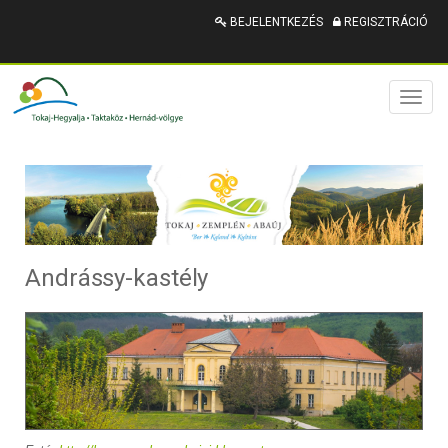
BEJELENTKEZÉS
REGISZTRÁCIÓ
Toggl
naviga
Andrássy-kastély