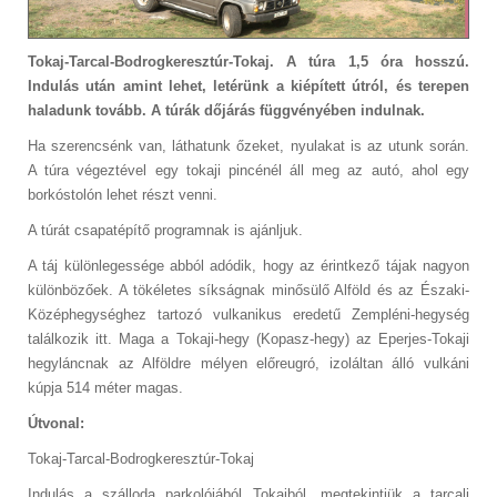
Tokaj-Tarcal-Bodrogkeresztúr-Tokaj. A túra 1,5 óra hosszú.
Indulás után amint lehet, letérünk a kiépített útról, és terepen
haladunk tovább. A túrák dőjárás függvényében indulnak.
Ha szerencsénk van, láthatunk őzeket, nyulakat is az utunk során.
A túra végeztével egy tokaji pincénél áll meg az autó, ahol egy
borkóstolón lehet részt venni.
A túrát csapatépítő programnak is ajánljuk.
A táj különlegessége abból adódik, hogy az érintkező tájak nagyon
különbözőek. A tökéletes síkságnak minősülő Alföld és az Északi-
Középhegységhez tartozó vulkanikus eredetű Zempléni-hegység
találkozik itt. Maga a Tokaji-hegy (Kopasz-hegy) az Eperjes-Tokaji
hegyláncnak az Alföldre mélyen előreugró, izoláltan álló vulkáni
kúpja 514 méter magas.
Útvonal:
Tokaj-Tarcal-Bodrogkeresztúr-Tokaj
Indulás a szálloda parkolójából Tokajból, megtekintjük a tarcali