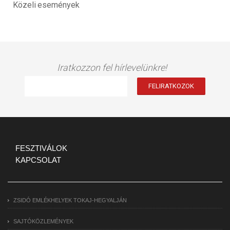
Közeli események
Iratkozzon fel hírlevelünkre!
FESZTIVÁLOK
KAPCSOLAT
ZSIDÓ EMLÉKHELYEK TOKAJ-HEGYALJÁN
SAJTÓKÖZLEMÉNYEK