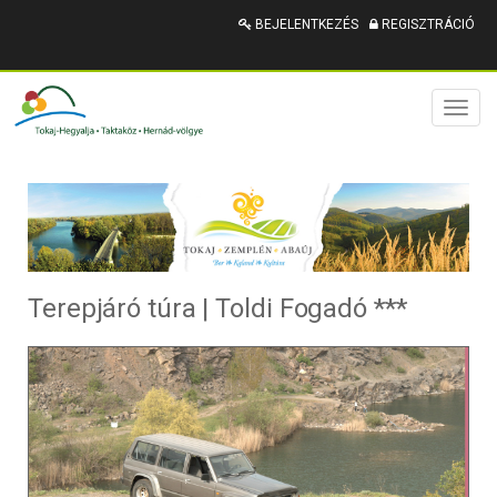
BEJELENTKEZÉS
REGISZTRÁCIÓ
Toggl
naviga
Terepjáró túra | Toldi Fogadó ***