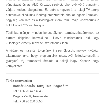
bányatavat és az Áldó Krisztus-szobrot, ahol gyönyörű panoráma
várja a kedves látogatókat. Ez után a hegyen át a tokaji TV-torony
érintésével elindulunk Bodrogkeresztúr felé ahol az egész Zempléni-
hegység vonulata és a Bodrogköz elénk tárul, majd visszaérünk a
Toldi Fogadó***-hoz Tokajba.
Túráinkat ajánljuk minden korosztálynak, természetbarátoknak, az
extrém dolgokat kedvelőknek, illetve mindazoknak, akik egy
különleges élmény részesei szeretnének lenni.
A túráinkhoz használt terepjárók 7 személyesek, melyek kiválóan
alkalmasak arra, hogy programjaink résztvevői felfedezhessék a
gyönyörű táj természeti értékét, a tokaji Nagy Kopasz hegy
környezetét.
Túrák szervezése:
Bodnár András, Tokaj Toldi Fogadó***
Tel.: +36 20 477 4045
Pogáts Zsolt, túravezető
Tel.: +36 20 260 3850