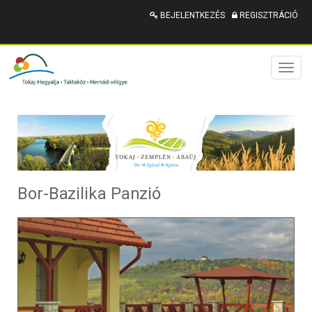
BEJELENTKEZÉS
REGISZTRÁCIÓ
Toggl
naviga
Bor-Bazilika Panzió