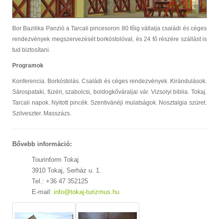
Bor Bazilika Panzió a Tarcali pincesoron 80 főig vállalja családi és céges
rendezvények megszervezését borkóstolóval, és 24 fő részére szállást is
tud biztosítani.
Programok
Konferencia. Borkóstolás. Családi és céges rendezvények. Kirándulások.
Sárospataki, füzéri, szabolcsi, boldogkőváraljai vár. Vizsolyi biblia. Tokaj.
Tarcali napok. Nyitott pincék. Szentivánéji mulatságok. Nosztalgia szüret.
Szilveszter. Masszázs.
Bővebb információ:
Tourinform Tokaj
3910 Tokaj, Serház u. 1.
Tel.: +36 47 352125
E-mail:
info@tokaj-turizmus.hu