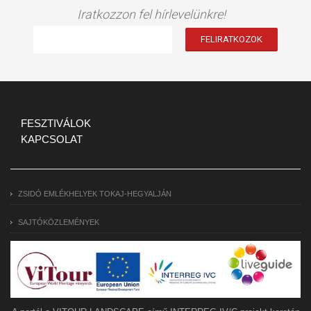
Iratkozzon fel hírlevelünkre!
FESZTIVÁLOK
KAPCSOLAT
ZSIDÓ EMLÉKHELYEK TOKAJ-HEGYALJÁN
SAJTÓKÖZLEMÉNYEK