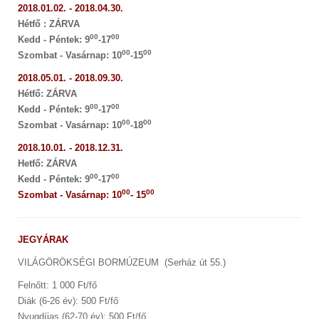
2018.01.02. - 2018.04.30.
Hétfő : ZÁRVA
00
00
Kedd - Péntek: 9
-17
00
00
Szombat - Vasárnap: 10
-15
2018.05.01. - 2018.09.30.
Hétfő: ZÁRVA
00
00
Kedd - Péntek: 9
-17
00
00
Szombat - Vasárnap: 10
-18
2018.10.01. - 2018.12.31.
Hetfő: ZÁRVA
00
00
Kedd - Péntek: 9
-17
00
00
Szombat - Vasárnap: 10
- 15
JEGYÁRAK
VILÁGÖRÖKSÉGI BORMÚZEUM
(Serház út 55.)
Felnőtt: 1 000 Ft/fő
Diák (6-26 év): 500 Ft/fő
Nyugdíjas (62-70 év): 500 Ft/fő