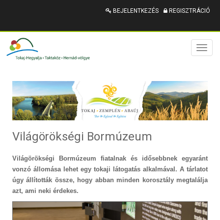
BEJELENTKEZÉS
REGISZTRÁCIÓ
Toggl
naviga
Világörökségi Bormúzeum
Világörökségi Bormúzeum fiatalnak és idősebbnek egyaránt
vonzó állomása lehet egy tokaji látogatás alkalmával. A tárlatot
úgy állították össze, hogy abban minden korosztály megtalálja
azt, ami neki érdekes.