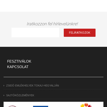
Iratkozzon fel hírlevelünkre!
FESZTIVÁLOK
KAPCSOLAT
ZSIDÓ EMLÉKHELYEK TOKAJ-HEGYALJÁN
SAJTÓKÖZLEMÉNYEK