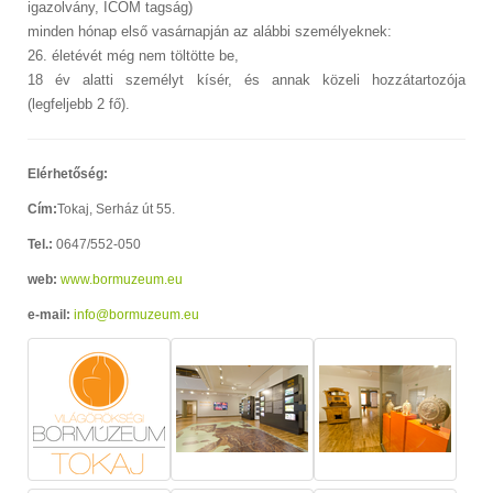
igazolvány, ICOM tagság)
minden hónap első vasárnapján az alábbi személyeknek:
26. életévét még nem töltötte be,
18 év alatti személyt kísér, és annak közeli hozzátartozója
(legfeljebb 2 fő).
Elérhetőség:
Cím:
Tokaj, Serház út 55.
Tel.:
0647/552-050
web:
www.bormuzeum.eu
e-mail:
info@bormuzeum.eu