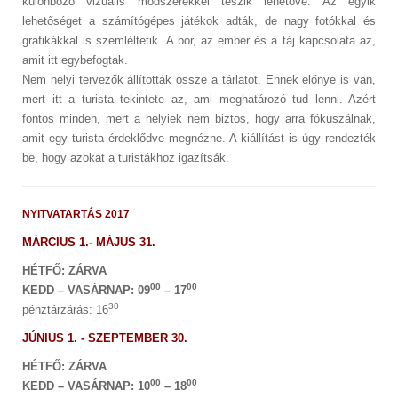
különböző vizuális módszerekkel teszik lehetővé. Az egyik
lehetőséget a számítógépes játékok adták, de nagy fotókkal és
grafikákkal is szemléltetik. A bor, az ember és a táj kapcsolata az,
amit itt egybefogtak.
Nem helyi tervezők állították össze a tárlatot. Ennek előnye is van,
mert itt a turista tekintete az, ami meghatározó tud lenni. Azért
fontos minden, mert a helyiek nem biztos, hogy arra fókuszálnak,
amit egy turista érdeklődve megnézne. A kiállítást is úgy rendezték
be, hogy azokat a turistákhoz igazítsák.
NYITVATARTÁS 2017
MÁRCIUS 1.- MÁJUS 31.
HÉTFŐ: ZÁRVA
00
00
KEDD – VASÁRNAP: 09
– 17
30
pénztárzárás: 16
JÚNIUS 1. - SZEPTEMBER 30.
HÉTFŐ: ZÁRVA
00
00
KEDD – VASÁRNAP: 10
– 18