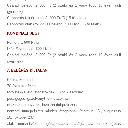
Családi belépő: 2 500 Ft (2 szülő és 2 vagy több 16 éven aluli
gyermek)
Csoportos felnőtt belépő: 900 Ft/fő (15 fő felett)
Csoportos diák /nyugdíjas belépő: 400 Ft/fő (15 fő felett)
KOMBINÁLT JEGY
Felnőtt: 1 500 Ft/fő
Diák /Nyugdíjas: 600 Ft/fő
Családi belépő: 3 500 Ft (2 szülő és 2 vagy több 16 éven aluli
gyermek)
A BELÉPÉS DÍJTALAN
6 éves kor alatt
70 éves kor felett
fogyatékkal élő látogatóknak + 1 fő kísérőnek
pedagógus igazolványt felmutatóknak
múzeumi, könyvtári, levéltári dolgozóknak
nemzeti ünnepeinken minden látogatónak (március 15., augusztus
20., október 23.)
akik nemzetközi megállapodások hatálya alá esnek (fotós