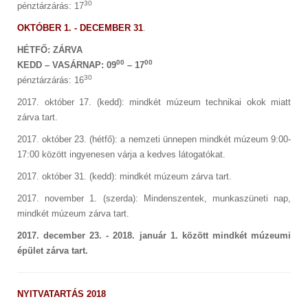
30
pénztárzárás: 17
OKTÓBER 1. - DECEMBER 31
.
HÉTFŐ: ZÁRVA
00
00
KEDD – VASÁRNAP: 09
– 17
30
pénztárzárás: 16
2017. október 17. (kedd): mindkét múzeum technikai okok miatt
zárva tart.
2017. október 23. (hétfő): a nemzeti ünnepen mindkét múzeum 9:00-
17:00 között ingyenesen várja a kedves látogatókat.
2017. október 31. (kedd): mindkét múzeum zárva tart.
2017. november 1. (szerda): Mindenszentek, munkaszüneti nap,
mindkét múzeum zárva tart.
2017. december 23. - 2018. január 1. között mindkét múzeumi
épület zárva tart.
NYITVATARTÁS 2018