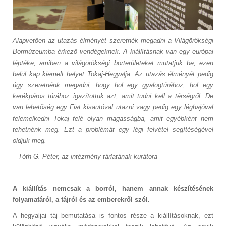
Alapvetően az utazás élményét szeretnék megadni a Világörökségi
Bormúzeumba érkező vendégeknek. A kiállításnak van egy európai
léptéke, amiben a világörökségi borterületeket mutatjuk be, ezen
belül kap kiemelt helyet Tokaj-Hegyalja. Az utazás élményét pedig
úgy szeretnénk megadni, hogy hol egy gyalogtúrához, hol egy
kerékpáros túrához igazítottuk azt, amit tudni kell a térségről. De
van lehetőség egy Fiat kisautóval utazni vagy pedig egy léghajóval
felemelkedni Tokaj felé olyan magasságba, amit egyébként nem
tehetnénk meg. Ezt a problémát egy légi felvétel segítéségével
oldjuk meg.
– Tóth G. Péter, az intézmény tárlatának kurátora –
A kiállítás nemcsak a borról, hanem annak készítésének
folyamatáról, a tájról és az emberekről szól.
A hegyaljai táj bemutatása is fontos része a kiállításoknak, ezt