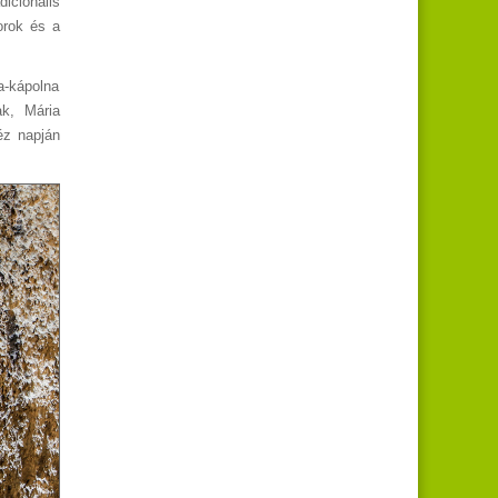
icionális
orok és a
ia-kápolna
ak, Mária
éz napján