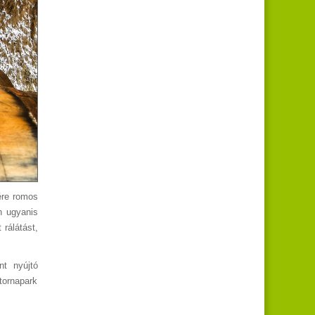
jére romos
n ugyanis
 rálátást,
nt nyújtó
 tornapark