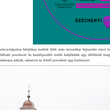
ézia-kápolna felújítása mellett több más turisztikai fejlesztés zárul l
álható pincészet és kastélyszálló mellé kiépítettek egy dűlőtúrát me
pétanque pályát, valamint az érlelő pincében egy bortrezort.