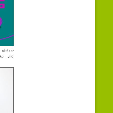
e október
gkönnyítő