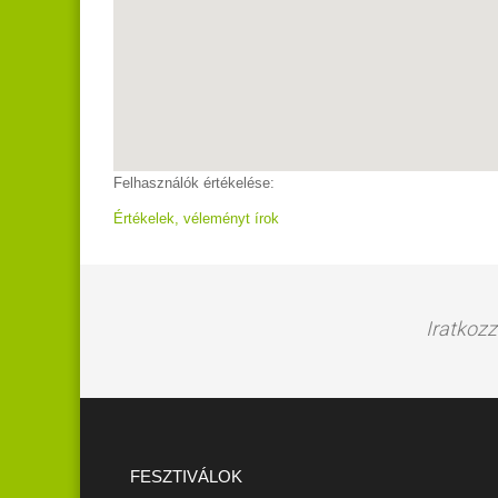
Felhasználók értékelése:
Értékelek, véleményt írok
Iratkozz
FESZTIVÁLOK