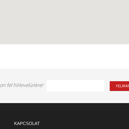
on fel hírlevelünkre!
KAPCSOLAT