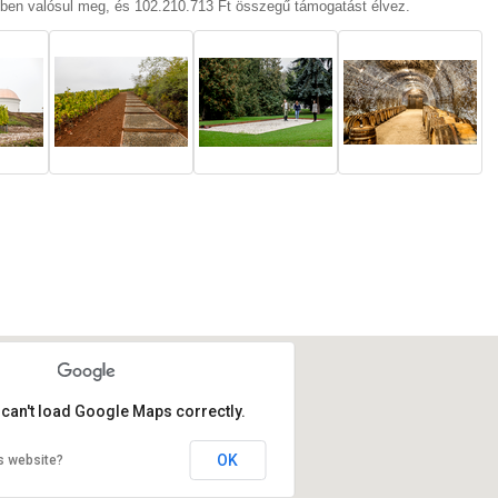
ben valósul meg, és 102.210.713 Ft összegű támogatást élvez.
 can't load Google Maps correctly.
OK
s website?