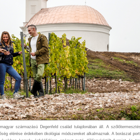
–magyar származású Degenfeld család tulajdonában áll. A szőlőtermesztés
őség elérése érdekében ökológiai módszereket alkalmaznak. A borászat portf