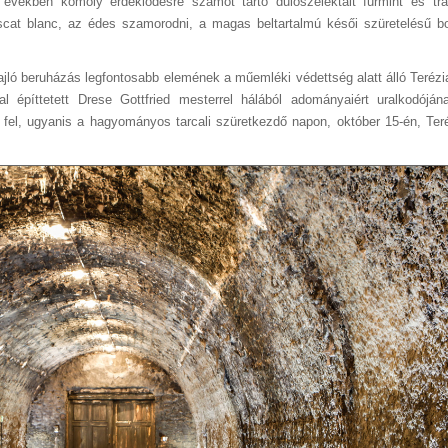
 években komoly érdeklődésre számot tartó dűlőszelektált furmint és trad
cat blanc, az édes szamorodni, a magas beltartalmú késői szüretelésű b
 zajló beruházás legfontosabb elemének a műemléki védettség alatt álló Teréz
l építtetett Drese Gottfried mesterrel hálából adományaiért uralkodóján
k fel, ugyanis a hagyományos tarcali szüretkezdő napon, október 15-én, Ter