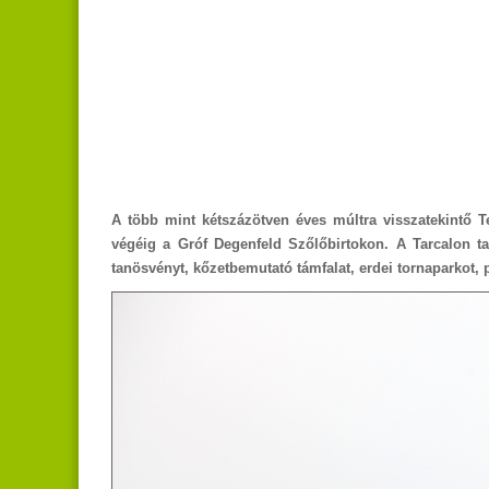
A több mint kétszázötven éves múltra visszatekintő Ter
végéig a Gróf Degenfeld Szőlőbirtokon. A Tarcalon tal
tanösvényt, kőzetbemutató támfalat, erdei tornaparkot, 