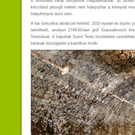
a fontosabb tokaji bortípusok megtalálhatóak, az utóbbi
készítésű pezsgő mellett nem hiányozhat a könnyed mus
hatputtonyos aszú sem.
A hat turisztikai attrakciót felölelő, 2015 nyarán és őszén
tekinthető, amelyet 1749-50-ben gróf Grassalkovich Anta
Teréziának. A kápolnát Szent Teréz tiszteletére szentelté
tartanak búcsújárást a katolikus hívők.