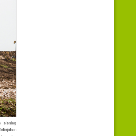
 jelenleg
óliójában