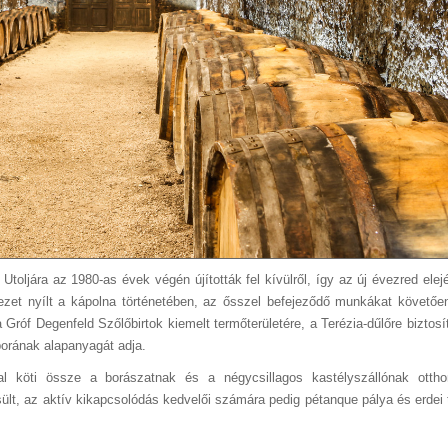
Utoljára az 1980-as évek végén újították fel kívülről, így az új évezred ele
fejezet nyílt a kápolna történetében, az ősszel befejeződő munkákat követőe
Gróf Degenfeld Szőlőbirtok kiemelt termőterületére, a Terézia-dűlőre biztosít
borának alapanyagát adja.
l köti össze a borászatnak és a négycsillagos kastélyszállónak ottho
sült, az aktív kikapcsolódás kedvelői számára pedig pétanque pálya és erdei