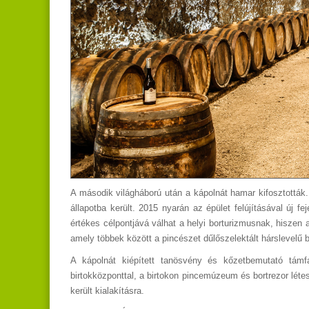
A második világháború után a kápolnát hamar kifosztották. 
állapotba került. 2015 nyarán az épület felújításával új 
értékes célpontjává válhat a helyi borturizmusnak, hiszen a 
amely többek között a pincészet dűlőszelektált hárslevelű 
A kápolnát kiépített tanösvény és kőzetbemutató támfa
birtokközponttal, a birtokon pincemúzeum és bortrezor léte
került kialakításra.