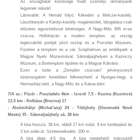
Az országhatár közelsége miatt személyi okmányaink
legyenek nálunk!
Látnivalók: A Hernád folyó, Kékeden a Melczer-kastély.
Lászlótanyán a Károlyi-kastély magánterület, látogatása csak
előzetes egyeztetéssel lehetséges. A Nagy-Milic 895 m-es
csúcsa, Hollóházán a modern templom, az ország
legészakibb pontját jelző oszlop és a Porcelán Múzeum,
Füzéren a templom és a vár. Széphalmon az emlékpark a
Magyar Nyelv Múzeumával, Sátoraljaújhelyen a Kazinczy
Múzeum, a Bortemplom épülete és a Magyar Kálvária.
Ezen a túrán a „Zemplén csúcsain” jelvényszerző
túramozgalom keretében felkereshető a Nyerges-hegy, a
Hermanház-tető, a Nagy-Milic és a Kakas-bérc.
7/A sz.: Füzér - Pusztafalu 4km - Izra-tó 7,5 - Kozma (Kuzmice)
13,5 km - Kolbása (Brezina) 17
- Alsómihályi (Michal'any) 24 - Tótújhely (Slovenské Nové
Mesto) 35 - Sátoraljaújhely vá. 38 km
A túra hossza: 38 km, ebből 27 km műút, 8 km kerékpárút és
3 km erdei út. Szintemelkedés: 200 m .
A túra ideje: 4-5 óra. A túra megtehető: márciustól