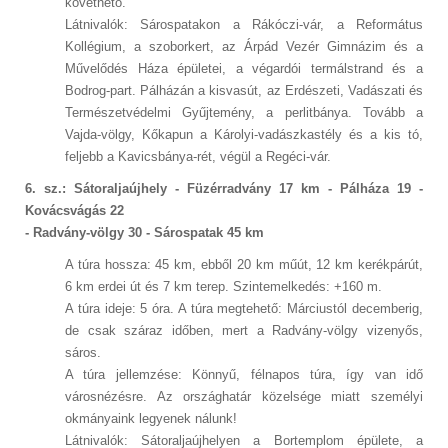
követhető.
Látnivalók: Sárospatakon a Rákóczi-vár, a Református
Kollégium, a szoborkert, az Árpád Vezér Gimnázim és a
Művelődés Háza épületei, a végardói termálstrand és a
Bodrog-part. Pálházán a kisvasút, az Erdészeti, Vadászati és
Természetvédelmi Gyűjtemény, a perlitbánya. Tovább a
Vajda-völgy, Kőkapun a Károlyi-vadászkastély és a kis tó,
feljebb a Kavicsbánya-rét, végül a Regéci-vár.
6. sz.: Sátoraljaújhely - Füzérradvány 17 km - Pálháza 19 -
Kovácsvágás 22
- Radvány-völgy 30 - Sárospatak 45 km
A túra hossza: 45 km, ebből 20 km műút, 12 km kerékpárút,
6 km erdei út és 7 km terep. Szintemelkedés: +160 m.
A túra ideje: 5 óra. A túra megtehető: Márciustól decemberig,
de csak száraz időben, mert a Radvány-völgy vizenyős,
sáros.
A túra jellemzése: Könnyű, félnapos túra, így van idő
városnézésre. Az országhatár közelsége miatt személyi
okmányaink legyenek nálunk!
Látnivalók: Sátoraljaújhelyen a Bortemplom épülete, a