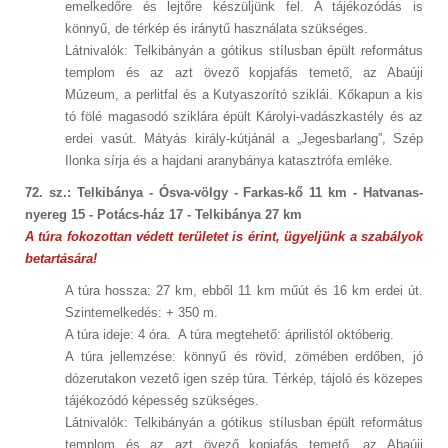
emelkedőre és lejtőre készüljünk fel. A tájékozódás is
könnyű, de térkép és iránytű használata szükséges.
Látnivalók: Telkibányán a gótikus stílusban épült református
templom és az azt övező kopjafás temető, az Abaúji
Múzeum, a perlitfal és a Kutyaszorító sziklái. Kőkapun a kis
tó fölé magasodó sziklára épült Károlyi-vadászkastély és az
erdei vasút. Mátyás király-kútjánál a „Jegesbarlang”, Szép
Ilonka sírja és a hajdani aranybánya katasztrófa emléke.
72. sz.: Telkibánya - Ósva-völgy - Farkas-kő 11 km - Hatvanas-
nyereg 15 - Potács-ház 17 - Telkibánya 27 km
A túra fokozottan védett területet is érint, ügyeljünk a szabályok
betartására!
A túra hossza: 27 km, ebből 11 km műút és 16 km erdei út.
Szintemelkedés: + 350 m.
A túra ideje: 4 óra. A túra megtehető: áprilistól októberig.
A túra jellemzése: könnyű és rövid, zömében erdőben, jó
dózerutakon vezető igen szép túra. Térkép, tájoló és közepes
tájékozódó képesség szükséges.
Látnivalók: Telkibányán a gótikus stílusban épült református
templom és az azt övező kopjafás temető, az Abaúji