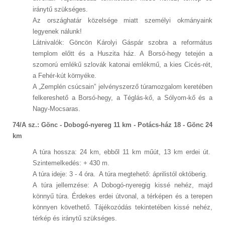
iránytű szükséges.
Az országhatár közelsége miatt személyi okmányaink
legyenek nálunk!
Látnivalók: Göncön Károlyi Gáspár szobra a református
templom előtt és a Huszita ház. A Borsó-hegy tetején a
szomorú emlékű szlovák katonai emlékmű, a kies Cicés-rét,
a Fehér-kút környéke.
A „Zemplén csúcsain” jelvényszerző túramozgalom keretében
felkereshető a Borsó-hegy, a Téglás-kő, a Sólyom-kő és a
Nagy-Mocsaras.
74/A sz.: Gönc - Dobogó-nyereg 11 km - Potács-ház 18 - Gönc 24
km
A túra hossza: 24 km, ebből 11 km műút, 13 km erdei út.
Szintemelkedés: + 430 m.
A túra ideje: 3 - 4 óra. A túra megtehető: áprilistól októberig.
A túra jellemzése: A Dobogó-nyeregig kissé nehéz, majd
könnyű túra. Érdekes erdei útvonal, a térképen és a terepen
könnyen követhető. Tájékozódás tekintetében kissé nehéz,
térkép és iránytű szükséges.