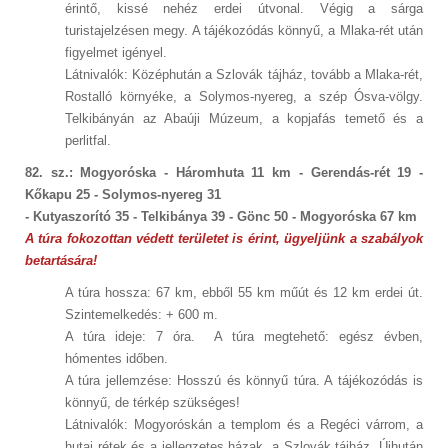
érintő, kissé nehéz erdei útvonal. Végig a sárga
turistajelzésen megy. A tájékozódás könnyű, a Mlaka-rét után
figyelmet igényel.
Látnivalók: Középhután a Szlovák tájház, tovább a Mlaka-rét,
Rostalló környéke, a Solymos-nyereg, a szép Ósva-völgy.
Telkibányán az Abaúji Múzeum, a kopjafás temető és a
perlitfal.
82. sz.: Mogyoróska - Háromhuta 11 km - Gerendás-rét 19 -
Kőkapu 25 - Solymos-nyereg 31
- Kutyaszorító 35 - Telkibánya 39 - Gönc 50 - Mogyoróska 67 km
A túra fokozottan védett területet is érint, ügyeljünk a szabályok
betartására!
A túra hossza: 67 km, ebből 55 km műút és 12 km erdei út.
Szintemelkedés: + 600 m.
A túra ideje: 7 óra. A túra megtehető: egész évben,
hómentes időben.
A túra jellemzése: Hosszú és könnyű túra. A tájékozódás is
könnyű, de térkép szükséges!
Látnivalók: Mogyoróskán a templom és a Regéci várrom, a
hutai rétek és a jellegzetes házak, a Szlovák tájház, Újhután