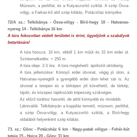
Múzeum, a perlitfal, és a Kutyaszorító sziklái. A szép Ósva-
völgy, a Farkas-kő alól szép kilátás, Potácsház környéke.
72/A sz.: Telkibánya - Ósva-völgy - Bíró-hegy 10 - Hatvanas-
nyereg 14 - Telkibánya 16 km
A túra fokozottan védett területet is érint, ügyeljünk a szabályok
betartására!
A túra hossza: 16 km, ebből 1 km műút és 15 km erdei út.
Szintemelkedés: + 250 m.
A túra ideje: 2-3 óra. A túra megtehető: áprilistól októberig.
A túra jellemzése: Könnyű erdei útvonal, végig jó úton, a
Hatvanas-nyeregtől a gyengébb erdei úton lehet sár is. Az
útvonal a terepen és a térképen jól követhető, de térkép,
tájoló, és közepes tájékozódó képesség szükséges.
Az előző túrához hasonló, de attól könnyebb és rövidebb.
Látnivalók: Telkibányán a kopjafás temető, múzeum, perlitfal,
a szép Ósva-völgy, a Kutyaszorító sziklái, a Bíró-hegy
oldalából helyenként szép kilátás.
73. sz.: Gönc - Potácsház 6 km - Nagy-patak völgye - Fehér-kút
teteje 15 - Hejce 20 - Gönc 31 km