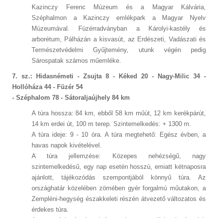
Kazinczy Ferenc Múzeum és a Magyar Kálvária,
Széphalmon a Kazinczy emlékpark a Magyar Nyelv
Múzeumával. Füzérradványban a Károlyi-kastély és
arborétum, Pálházán a kisvasút, az Erdészeti, Vadászati és
Természetvédelmi Gyűjtemény, utunk végén pedig
Sárospatak számos műemléke.
7. sz.: Hidasnémeti - Zsujta 8 - Kéked 20 - Nagy-Milic 34 -
Hollóháza 44 - Füzér 54
- Széphalom 78 - Sátoraljaújhely 84 km
A túra hossza: 84 km, ebből 58 km műút, 12 km kerékpárút,
14 km erdei út, 100 m terep. Szintemelkedés: + 1300 m.
A túra ideje: 9 - 10 óra. A túra megtehető: Egész évben, a
havas napok kivételével.
A túra jellemzése: Közepes nehézségű, nagy
szintemelkedésű, egy nap esetén hosszú, emiatt kétnaposra
ajánlott, tájékozódás szempontjából könnyű túra. Az
országhatár közelében zömében gyér forgalmú műutakon, a
Zempléni-hegység északkeleti részén átvezető változatos és
érdekes túra.