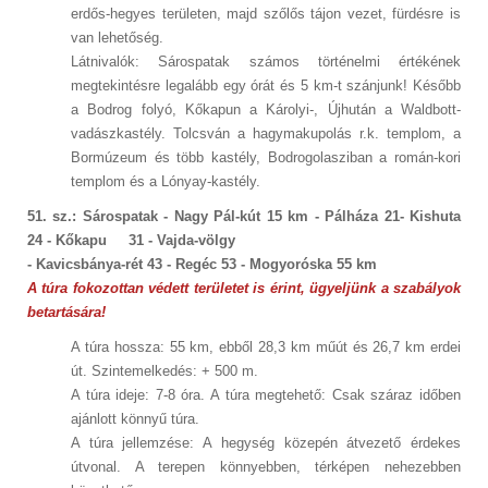
erdős-hegyes területen, majd szőlős tájon vezet, fürdésre is
van lehetőség.
Látnivalók: Sárospatak számos történelmi értékének
megtekintésre legalább egy órát és 5 km-t szánjunk! Később
a Bodrog folyó, Kőkapun a Károlyi-, Újhután a Waldbott-
vadászkastély. Tolcsván a hagymakupolás r.k. templom, a
Bormúzeum és több kastély, Bodrogolasziban a román-kori
templom és a Lónyay-kastély.
51. sz.: Sárospatak - Nagy Pál-kút 15 km - Pálháza 21- Kishuta
24 - Kőkapu 31 - Vajda-völgy
- Kavicsbánya-rét 43 - Regéc 53 - Mogyoróska 55 km
A túra fokozottan védett területet is érint, ügyeljünk a szabályok
betartására!
A túra hossza: 55 km, ebből 28,3 km műút és 26,7 km erdei
út. Szintemelkedés: + 500 m.
A túra ideje: 7-8 óra. A túra megtehető: Csak száraz időben
ajánlott könnyű túra.
A túra jellemzése: A hegység közepén átvezető érdekes
útvonal. A terepen könnyebben, térképen nehezebben