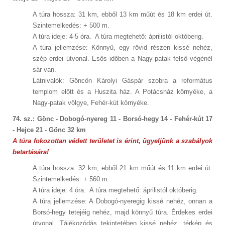
A túra hossza: 31 km, ebből 13 km műút és 18 km erdei út.
Szintemelkedés: + 500 m.
A túra ideje: 4-5 óra. A túra megtehető: áprilistól októberig.
A túra jellemzése: Könnyű, egy rövid részen kissé nehéz,
szép erdei útvonal. Esős időben a Nagy-patak felső végénél
sár van.
Látnivalók: Göncön Károlyi Gáspár szobra a református
templom előtt és a Huszita ház. A Potácsház környéke, a
Nagy-patak völgye, Fehér-kút környéke.
74. sz.: Gönc - Dobogó-nyereg 11 - Borsó-hegy 14 - Fehér-kút 17
- Hejce 21 - Gönc 32 km
A túra fokozottan védett területet is érint, ügyeljünk a szabályok
betartására!
A túra hossza: 32 km, ebből 21 km műút és 11 km erdei út.
Szintemelkedés: + 560 m.
A túra ideje: 4 óra. A túra megtehető: áprilistól októberig.
A túra jellemzése: A Dobogó-nyeregig kissé nehéz, onnan a
Borsó-hegy tetejéig nehéz, majd könnyű túra. Érdekes erdei
útvonal. Tájékozódás tekintetében kissé nehéz, térkép és