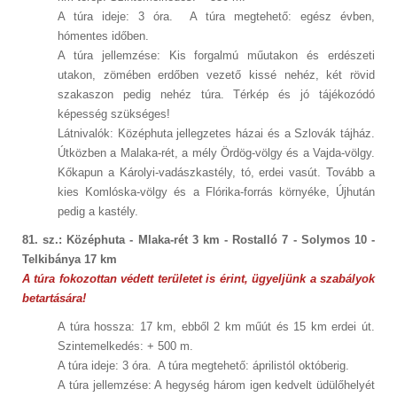
A túra ideje: 3 óra. A túra megtehető: egész évben,
hómentes időben.
A túra jellemzése: Kis forgalmú műutakon és erdészeti
utakon, zömében erdőben vezető kissé nehéz, két rövid
szakaszon pedig nehéz túra. Térkép és jó tájékozódó
képesség szükséges!
Látnivalók: Középhuta jellegzetes házai és a Szlovák tájház.
Útközben a Malaka-rét, a mély Ördög-völgy és a Vajda-völgy.
Kőkapun a Károlyi-vadászkastély, tó, erdei vasút. Tovább a
kies Komlóska-völgy és a Flórika-forrás környéke, Újhután
pedig a kastély.
81. sz.: Középhuta - Mlaka-rét 3 km - Rostalló 7 - Solymos 10 -
Telkibánya 17 km
A túra fokozottan védett területet is érint, ügyeljünk a szabályok
betartására!
A túra hossza: 17 km, ebből 2 km műút és 15 km erdei út.
Szintemelkedés: + 500 m.
A túra ideje: 3 óra. A túra megtehető: áprilistól októberig.
A túra jellemzése: A hegység három igen kedvelt üdülőhelyét