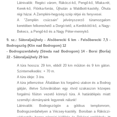
Látnivalók: Regéci várom, Rákóczi-kő, Pengő-kő, Mlaka-rét,
Kerek-kő, Flórika-forrás, Újhután a Waldbott-kastély, Óhuta
régi házai. A Zempléni-hegység szép rétjei és fenyvesei.
A "Zemplén csúcsain" jelvényszerző túramozgalom
keretében felkereshető a Dorgó-tető, a Kerékkötő-kő, a Nagy-
Bekecs, a Pengő-kő és a Nagy Péter-mennykő.
9. sz.: Sátoraljaújhely - Alsóberecki 6 km - Felsőberecki 7,5 -
Bodrogszög (Klin nad Bodrogom) 12
- Bodrogszerdahely (Streda nad Bodrogom) 14 - Borsi (Borša)
22 - Sátoraljaújhely 29 km
A túra hossza: 29 km, ebből 20 km műúton és 9 km gáton.
Szintemelkedés: + 70 m.
A túra ideje: 3 óra.
A túra jellemzése: Általában kis forgalmú utakon és a Bodrog
gátján, illetve Szlovákiában egy rövid szakaszon közepes
forgalmú főúton vezető könnyű túra. A határátlépés miatt
személyi okmányaink legyenek nálunk!
Látnivalók: Bodrogszögön a gótikus templomrom,
Bodrogszerdahelyen a Vécsey-kastély. Borsiban a Rákóczi-