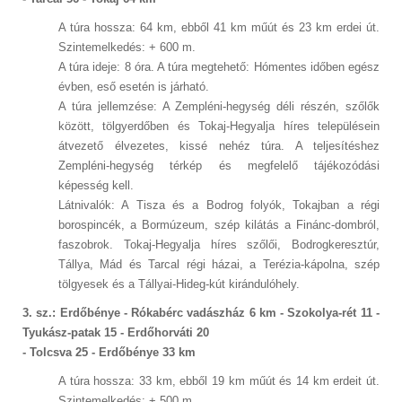
A túra hossza: 64 km, ebből 41 km műút és 23 km erdei út.
Szintemelkedés: + 600 m.
A túra ideje: 8 óra. A túra megtehető: Hómentes időben egész
évben, eső esetén is járható.
A túra jellemzése: A Zempléni-hegység déli részén, szőlők
között, tölgyerdőben és Tokaj-Hegyalja híres településein
átvezető élvezetes, kissé nehéz túra. A teljesítéshez
Zempléni-hegység térkép és megfelelő tájékozódási
képesség kell.
Látnivalók: A Tisza és a Bodrog folyók, Tokajban a régi
borospincék, a Bormúzeum, szép kilátás a Finánc-dombról,
faszobrok. Tokaj-Hegyalja híres szőlői, Bodrogkeresztúr,
Tállya, Mád és Tarcal régi házai, a Terézia-kápolna, szép
tölgyesek és a Tállyai-Hideg-kút kirándulóhely.
3. sz.: Erdőbénye - Rókabérc vadászház 6 km - Szokolya-rét 11 -
Tyukász-patak 15 - Erdőhorváti 20
- Tolcsva 25 - Erdőbénye 33 km
A túra hossza: 33 km, ebből 19 km műút és 14 km erdeit út.
Szintemelkedés: + 500 m.