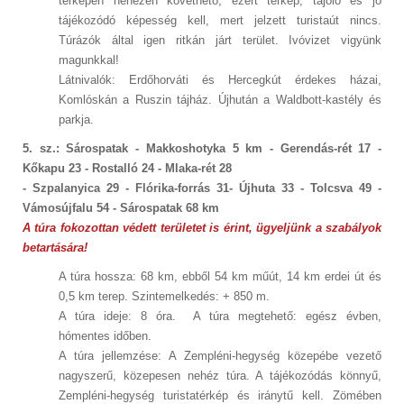
térképen nehezen követhető, ezért térkép, tájoló és jó
tájékozódó képesség kell, mert jelzett turistaút nincs.
Túrázók által igen ritkán járt terület. Ivóvizet vigyünk
magunkkal!
Látnivalók: Erdőhorváti és Hercegkút érdekes házai,
Komlóskán a Ruszin tájház. Újhután a Waldbott-kastély és
parkja.
5. sz.: Sárospatak - Makkoshotyka 5 km - Gerendás-rét 17 -
Kőkapu 23 - Rostalló 24 - Mlaka-rét 28
- Szpalanyica 29 - Flórika-forrás 31- Újhuta 33 - Tolcsva 49 -
Vámosújfalu 54 - Sárospatak 68 km
A túra fokozottan védett területet is érint, ügyeljünk a szabályok
betartására!
A túra hossza: 68 km, ebből 54 km műút, 14 km erdei út és
0,5 km terep. Szintemelkedés: + 850 m.
A túra ideje: 8 óra. A túra megtehető: egész évben,
hómentes időben.
A túra jellemzése: A Zempléni-hegység közepébe vezető
nagyszerű, közepesen nehéz túra. A tájékozódás könnyű,
Zempléni-hegység turistatérkép és iránytű kell. Zömében