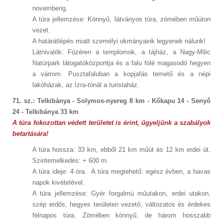
novemberig.
A túra jellemzése: Könnyű, látványos túra, zömében műúton
vezet.
A határátlépés miatt személyi okmányaink legyenek nálunk!
Látnivalók: Füzéren a templomok, a tájház, a Nagy-Milic
Natúrpark látogatóközpontja és a falu fölé magasodó hegyen
a várrom. Pusztafaluban a kopjafás temető és a népi
lakóházak, az Izra-tónál a turistaház.
71. sz.: Telkibánya - Solymos-nyereg 8 km - Kőkapu 14 - Senyő
24 - Telkibánya 33 km
A túra fokozottan védett területet is érint, ügyeljünk a szabályok
betartására!
A túra hossza: 33 km, ebből 21 km műút és 12 km erdei út.
Szintemelkedés: + 600 m.
A túra ideje: 4 óra. A túra megtehető: egész évben, a havas
napok kivételével.
A túra jellemzése: Gyér forgalmú műutakon, erdei utakon,
szép erdős, hegyes területen vezető, változatos és érdekes
félnapos túra. Zömében könnyű, de három hosszabb