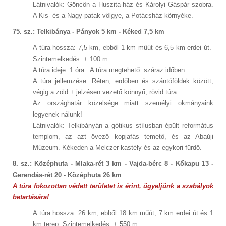
Látnivalók: Göncön a Huszita-ház és Károlyi Gáspár szobra.
A Kis- és a Nagy-patak völgye, a Potácsház környéke.
75. sz.: Telkibánya - Pányok 5 km - Kéked 7,5 km
A túra hossza: 7,5 km, ebből 1 km műút és 6,5 km erdei út.
Szintemelkedés: + 100 m.
A túra ideje: 1 óra. A túra megtehető: száraz időben.
A túra jellemzése: Réten, erdőben és szántóföldek között,
végig a zöld + jelzésen vezető könnyű, rövid túra.
Az országhatár közelsége miatt személyi okmányaink
legyenek nálunk!
Látnivalók: Telkibányán a gótikus stílusban épült református
templom, az azt övező kopjafás temető, és az Abaúji
Múzeum. Kékeden a Melczer-kastély és az egykori fürdő.
8. sz.: Középhuta - Mlaka-rét 3 km - Vajda-bérc 8 - Kőkapu 13 -
Gerendás-rét 20 - Középhuta 26 km
A túra fokozottan védett területet is érint, ügyeljünk a szabályok
betartására!
A túra hossza: 26 km, ebből 18 km műút, 7 km erdei út és 1
km terep. Szintemelkedés: + 550 m.