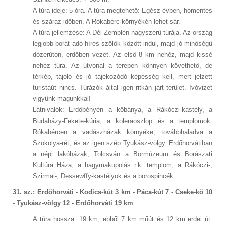
A túra ideje: 5 óra. A túra megtehető: Egész évben, hómentes
és száraz időben. A Rókabérc környékén lehet sár.
A túra jellemzése: A Dél-Zemplén nagyszerű túrája. Az ország
legjobb borát adó híres szőlők között indul, majd jó minőségű
dózerúton, erdőben vezet. Az első 8 km nehéz, majd kissé
nehéz túra. Az útvonal a terepen könnyen követhető, de
térkép, tájoló és jó tájékozódó képesség kell, mert jelzett
turistaút nincs. Túrázók által igen ritkán járt terület. Ivóvizet
vigyünk magunkkal!
Látnivalók: Erdőbényén a kőbánya, a Rákóczi-kastély, a
Budaházy-Fekete-kúria, a koleraoszlop és a templomok.
Rókabércen a vadászházak környéke, továbbhaladva a
Szokolya-rét, és az igen szép Tyukász-völgy. Erdőhorvátiban
a népi lakóházak, Tolcsván a Bormúzeum és Borászati
Kultúra Háza, a hagymakupolás r.k. templom, a Rákóczi-,
Szirmai-, Dessewffy-kastélyok és a borospincék.
31. sz.: Erdőhorváti - Kodics-kút 3 km - Páca-kút 7 - Cseke-kő 10
- Tyukász-völgy 12 - Erdőhorváti 19 km
A túra hossza: 19 km, ebből 7 km műút és 12 km erdei út.