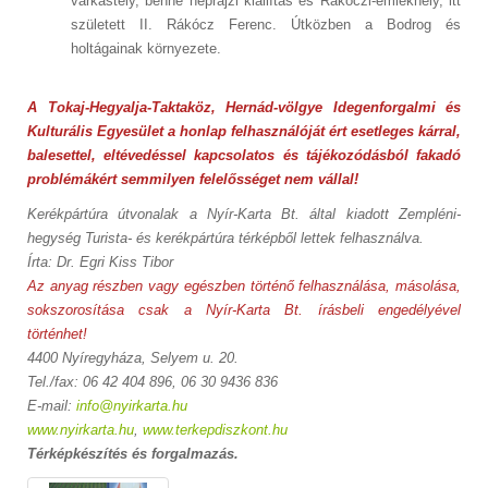
várkastély, benne néprajzi kiállítás és Rákóczi-emlékhely, itt
született II. Rákócz Ferenc. Útközben a Bodrog és
holtágainak környezete.
A Tokaj-Hegyalja-Taktaköz, Hernád-völgye Idegenforgalmi és
Kulturális Egyesület a honlap felhasználóját ért esetleges kárral,
balesettel, eltévedéssel
kapcsolatos
és tájékozódásból fakadó
problémákért semmilyen felelősséget nem vállal!
Kerékpártúra útvonalak a Nyír-Karta Bt. által kiadott Zempléni-
hegység Turista- és kerékpártúra térképből lettek felhasználva.
Írta: Dr. Egri Kiss Tibor
Az anyag részben vagy egészben történő felhasználása, másolása,
sokszorosítása csak a Nyír-Karta Bt. írásbeli engedélyével
történhet!
4400 Nyíregyháza, Selyem u. 20.
Tel./fax: 06 42 404 896, 06 30 9436 836
E-mail:
info@nyirkarta.hu
www.nyirkarta.hu
,
www.terkepdiszkont.hu
Térképkészítés és forgalmazás.