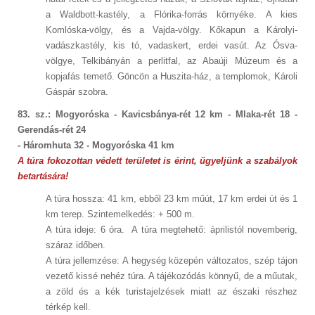
a Waldbott-kastély, a Flórika-forrás környéke. A kies
Komlóska-völgy, és a Vajda-völgy. Kőkapun a Károlyi-
vadászkastély, kis tó, vadaskert, erdei vasút. Az Ósva-
völgye, Telkibányán a perlitfal, az Abaúji Múzeum és a
kopjafás temető. Göncön a Huszita-ház, a templomok, Károli
Gáspár szobra.
83. sz.: Mogyoróska - Kavicsbánya-rét 12 km - Mlaka-rét 18 -
Gerendás-rét 24
- Háromhuta 32 - Mogyoróska 41 km
A túra fokozottan védett területet is érint, ügyeljünk a szabályok
betartására!
A túra hossza: 41 km, ebből 23 km műút, 17 km erdei út és 1
km terep. Szintemelkedés: + 500 m.
A túra ideje: 6 óra. A túra megtehető: áprilistól novemberig,
száraz időben.
A túra jellemzése: A hegység közepén változatos, szép tájon
vezető kissé nehéz túra. A tájékozódás könnyű, de a műutak,
a zöld és a kék turistajelzések miatt az északi részhez
térkép kell.