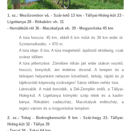
1. sz.: Mezőzombor vá. - Szár-tető 13 km - Tállyai-Hideg-kút 23 -
Ligettanya 28 - Rókabérc vh. 31
- Horvátkúti-rét 36 - Macskalyuk eh. 39 - Mogyoróska 45 km
A túra hossza: 45 km, ebből 6 km műút és 39 km erdei út.
Szintemelkedés: + 970 m.
A túra ideje: 8 óra. A túra megtehető: árpilistól októberig, csak
száraz időben.
A túra jellemzése: Zömében ritkán járt erdei utakon vezető,
hosszú, bonyolult, ám érdekes útvonal. A terepen és a
térképen helyenként nehezen követhető, térkép, tájoló és jó
tájékozódó képesség szükséges! Sáros időben nehéz túra.
Látnivalók: A mádi borvidék, a Dél-Zemplén erdői, a Tállyai-
Hideg-kút. A Ligettanya környéki szép rétek és a kaolin-
bánya. Rókabérc vadászház, Macskalyuk erdészház, a
regéci várrom és a mogyoróskai templom.
2. sz.: Tokaj - Bodrogkeresztúr 8 km - Szár-hegy 21- Tállyai-
Hideg-kút 32 - Tállya 39
- Tarcal 56 - Tokaj 64 km