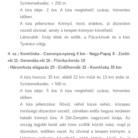
Szintemelkedés: + 250 m.
A túra ideje: 2 óra. A túra megtehető: száraz, hómentes
időben.
A túra jellemzése: Könnyű, rövid, érdekes, jó dózerúton
vezető útvonal, amely a terepen könnyen követhető.
Látnivalók: Szép rétek és erdők, a Páca-kövek és a kies
Tyukász-völgy.
4. sz.: Komlóska - Csersnya-nyereg 4 km - Nagy-Papaj 8 - Zsidó-
rét 11- Gerendás-rét 16 - Flórika-forrás 19
- Háromhuta elágazás 25 - Erdőhorváti 32 - Komlóska 35 km
A túra hossza: 35 km, ebből 22 km műút és 13 km erdei út.
Szintemelkedés: + 500 m.
A túra ideje: 5 óra. A túra megtehető: száraz, hómentes
időben.
A túra jellemzése: Rövid, néhol kissé nehéz, közepes
minőségű dózerúton vezető, zömében erdős hegyes területen
haladó könnyű túra. A Dél-Zemplén nagyszerű túrája. Az
ország legjobb borát adó híres szőlők között indul, majd jó
dózerúton, erdőben vezet. Az útvonal a terepen könnyen, a