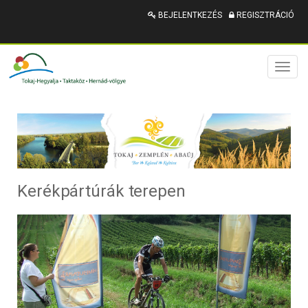
BEJELENTKEZÉS
REGISZTRÁCIÓ
Toggl
naviga
Kerékpártúrák terepen