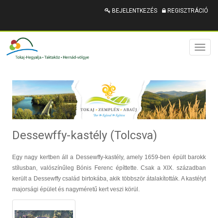
BEJELENTKEZÉS
REGISZTRÁCIÓ
Toggl
naviga
Dessewffy-kastély (Tolcsva)
Egy nagy kertben áll a Dessewffy-kastély, amely 1659-ben épült barokk
stílusban, valószínűleg Bónis Ferenc építtette. Csak a XIX. században
került a Dessewffy család birtokába, akik többször átalakították. A kastélyt
majorsági épület és nagyméretű kert veszi körül.