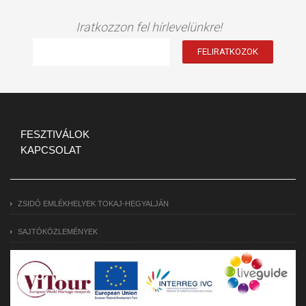
Iratkozzon fel hírlevelünkre!
FESZTIVÁLOK
KAPCSOLAT
ZSIDÓ EMLÉKHELYEK TOKAJ-HEGYALJÁN
SAJTÓKÖZLEMÉNYEK