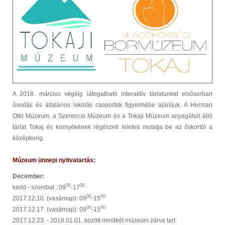
A 2018. március végéig látogatható interaktív tárlatunkat elsősorban
óvodás és általános iskolás csoportok figyelmébe ajánljuk. A Herman
Ottó Múzeum, a Szerencsi Múzeum és a Tokaji Múzeum anyagából álló
tárlat Tokaj és környékének régészeti leleteit mutatja be az őskortól a
középkorig.
Múzeum ünnepi nyitvatartás:
December:
00
00
kedd - szombat : 09
-17
00
00
2017.12.10. (vasárnap): 09
-15
00
00
2017.12.17. (vasárnap): 09
-15
2017.12.23. - 2018.01.01. között mindkét múzeum zárva tart.