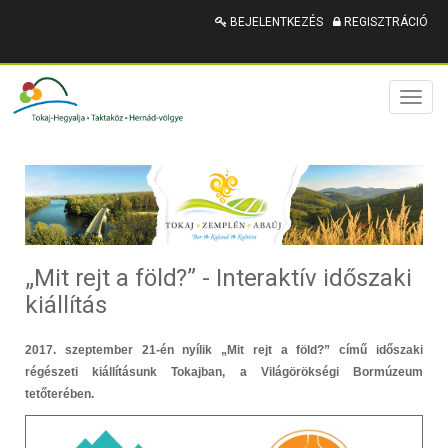
BEJELENTKEZÉS
REGISZTRÁCIÓ
Toggl
naviga
„Mit rejt a föld?” - Interaktív időszaki
kiállítás
2017. szeptember 21-én nyílik „Mit rejt a föld?” című időszaki
régészeti kiállításunk Tokajban, a Világörökségi Bormúzeum
tetőterében.