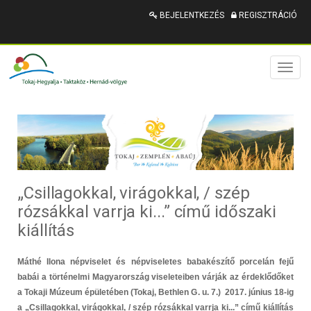
BEJELENTKEZÉS
REGISZTRÁCIÓ
Toggl
naviga
„Csillagokkal, virágokkal, / szép
rózsákkal varrja ki...” című időszaki
kiállítás
Máthé Ilona népviselet és népviseletes babakészítő porcelán fejű
babái a történelmi Magyarország viseleteiben várják az érdeklődőket
a Tokaji Múzeum épületében (Tokaj, Bethlen G. u. 7.) 2017. június 18-ig
a „Csillagokkal, virágokkal, / szép rózsákkal varrja ki...” című kiállítás