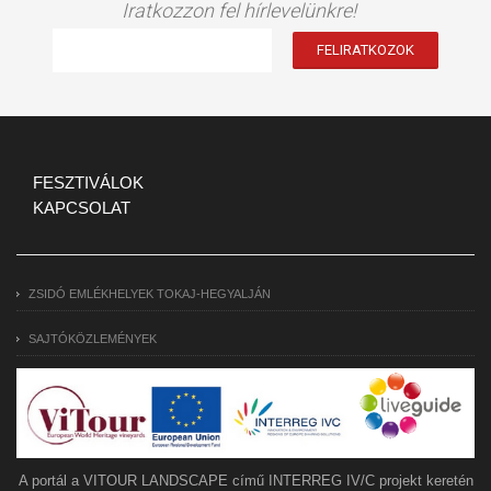
Iratkozzon fel hírlevelünkre!
FESZTIVÁLOK
KAPCSOLAT
ZSIDÓ EMLÉKHELYEK TOKAJ-HEGYALJÁN
SAJTÓKÖZLEMÉNYEK
A portál a VITOUR LANDSCAPE című INTERREG IV/C projekt keretén