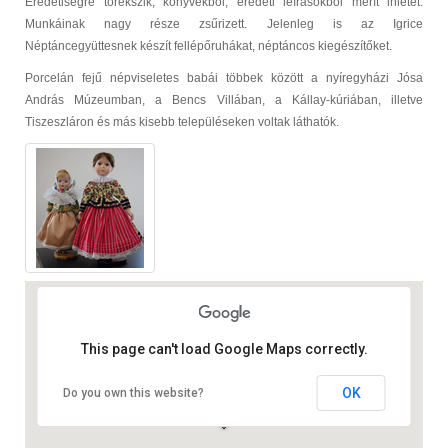
Eredetiségre törekszik, könyvekből, eredeti leírásokból merít ihletet.
Munkáinak nagy része zsűrizett. Jelenleg is az Igrice
Néptáncegyüttesnek készít fellépőruhákat, néptáncos kiegészítőket.
Porcelán fejű népviseletes babái többek között a nyíregyházi Jósa
András Múzeumban, a Bencs Villában, a Kállay-kúriában, illetve
Tiszeszláron és más kisebb településeken voltak láthatók.
This page can't load Google Maps correctly.
OK
Do you own this website?