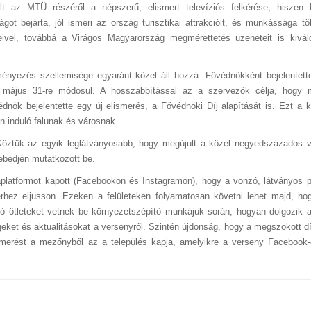
t az MTÜ részéről a népszerű, elismert televíziós felkérése, hiszen
t bejárta, jól ismeri az ország turisztikai attrakcióit, és munkássága tö
ivel, továbbá a Virágos Magyarország megmérettetés üzeneteit is kivál
nyezés szellemisége egyaránt közel áll hozzá. Fővédnökként bejelentett
l május 31-re módosul. A hosszabbítással az a szervezők célja, hogy
édnök bejelentette egy új elismerés, a Fővédnöki Díj alapítását is. Ezt a ki
n induló falunak és városnak.
. Köztük az egyik leglátványosabb, hogy megújult a közel negyedszázados 
ebédjén mutatkozott be.
latformot kapott (Facebookon és Instagramon), hogy a vonzó, látványos 
rhez eljusson. Ezeken a felületeken folyamatosan követni lehet majd, ho
iráló ötleteket vetnek be környezetszépítő munkájuk során, hogyan dolgozik a
ket és aktualitásokat a versenyről. Szintén újdonság, hogy a megszokott dí
ismerést a mezőnyből az a település kapja, amelyikre a verseny Facebook-