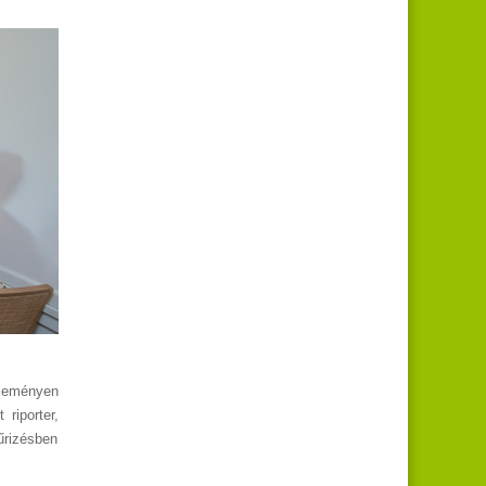
eseményen
riporter,
űrizésben