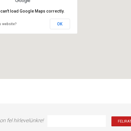
 can't load Google Maps correctly.
OK
s website?
on fel hírlevelünkre!