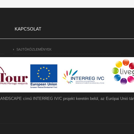
KAPCSOLAT
SAJTÓKÖZLEMÉNYEK
LANDSCAPE című INTERREG IV/C projekt keretén belül, az Európai Unió tám