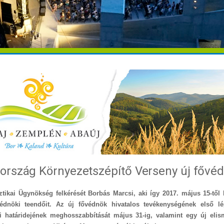
ország Környezetszépítő Verseny új fővé
tikai Ügynökség felkérését Borbás Marcsi, aki így 2017. május 15-től l
édnöki teendőit. Az új fővédnök hivatalos tevékenységének első lé
i határidejének meghosszabbítását május 31-ig, valamint egy új elis