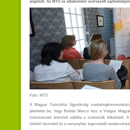
alapított. Az MTÜ ez alkalomból szervezett sajtóebédjé
Fotó: MTÜ
A Magyar Turisztikai Ügynökség marketingkommunikációé
jelentette be, hogy Borbás Marcsi lesz a Virágos Magyar
műsorvezető örömmel vállalta a szervezők felkérését. A
történő részvétel és a versenyhez kapcsolódó rendezvények