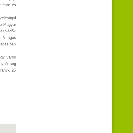
etésre és
velésügyi
zó Magyar
Faluvédők
 Virágos
magaslóan
 egy város
Ügynökség
rany-, 25