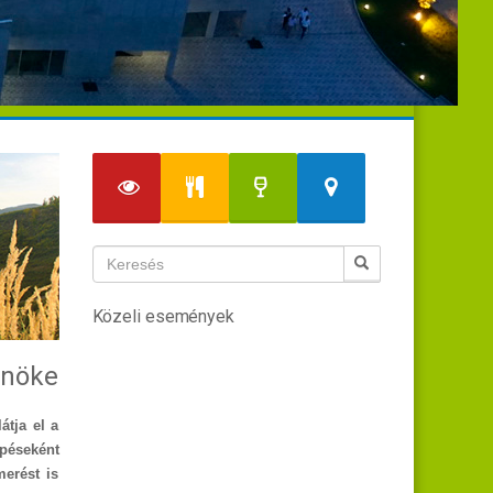
Közeli események
dnöke
átja el a
péseként
merést is