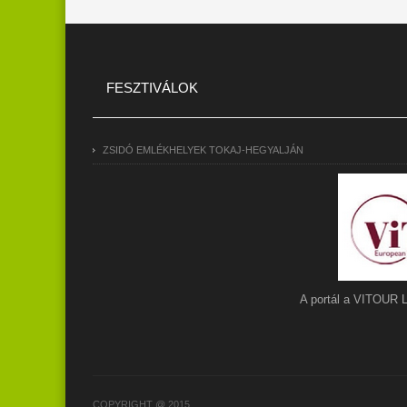
FESZTIVÁLOK
ZSIDÓ EMLÉKHELYEK TOKAJ-HEGYALJÁN
A portál a VITOUR 
COPYRIGHT @ 2015