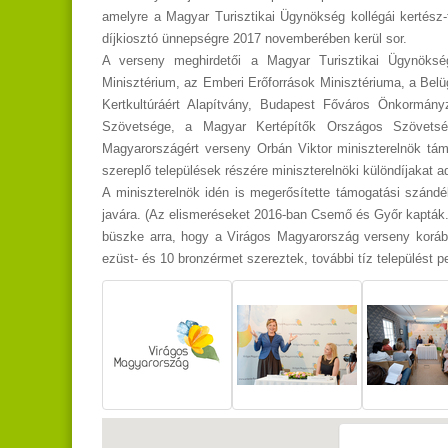
amelyre a Magyar Turisztikai Ügynökség kollégái kertész-t
díjkiosztó ünnepségre 2017 novemberében kerül sor.
A verseny meghirdetői a Magyar Turisztikai Ügynökség
Minisztérium, az Emberi Erőforrások Minisztériuma, a Bel
Kertkultúráért Alapítvány, Budapest Főváros Önkormá
Szövetsége, a Magyar Kertépítők Országos Szövets
Magyarországért verseny Orbán Viktor miniszterelnök tá
szereplő települések részére miniszterelnöki különdíjakat
A miniszterelnök idén is megerősítette támogatási szándéká
javára. (Az elismeréseket 2016-ban Csemő és Győr kapták.
büszke arra, hogy a Virágos Magyarország verseny korábbi
ezüst- és 10 bronzérmet szereztek, további tíz települést pe