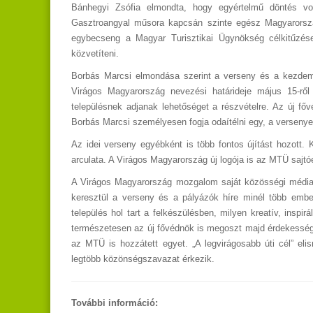
Bánhegyi Zsófia elmondta, hogy egyértelmű döntés vol
Gasztroangyal műsora kapcsán szinte egész Magyarországo
egybecseng a Magyar Turisztikai Ügynökség célkitűzése
közvetíteni.
Borbás Marcsi elmondása szerint a verseny és a kezdemé
Virágos Magyarország nevezési határideje május 15-rő
településnek adjanak lehetőséget a részvételre. Az új főv
Borbás Marcsi személyesen fogja odaítélni egy, a versenye
Az idei verseny egyébként is több fontos újítást hozott
arculata. A Virágos Magyarország új logója is az MTÜ sajtó
A Virágos Magyarország mozgalom saját közösségi médiap
keresztül a verseny és a pályázók híre minél több embe
település hol tart a felkészülésben, milyen kreatív, insp
természetesen az új fővédnök is megoszt majd érdekessége
az MTÜ is hozzátett egyet. „A legvirágosabb úti cél” el
legtöbb közönségszavazat érkezik.
További információ: