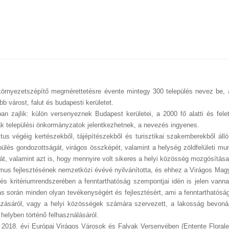
 környezetszépítő megmérettetésre évente mintegy 300 település nevez be,
 várost, falut és budapesti kerületet.
an zajlik: külön versenyeznek Budapest kerületei, a 2000 fő alatti és felett
 csak települési önkormányzatok jelentkezhetnek, a nevezés ingyenes.
tus végéig kertészekből, tájépítészekből és turisztikai szakemberekből áll
pülés gondozottságát, virágos összképét, valamint a helység zöldfelületi mu
t, valamint azt is, hogy mennyire volt sikeres a helyi közösség mozgósítása
izmus fejlesztésének nemzetközi évévé nyilvánította, és ehhez a Virágos Mag
zés kritériumrendszerében a fenntarthatóság szempontjai idén is jelen vann
ás során minden olyan tevékenységért és fejlesztésért, ami a fenntarthatóság
zásáról, vagy a helyi közösségek számára szervezett, a lakosság bevoná
helyben történő felhasználásáról.
a 2018. évi Európai Virágos Városok és Falvak Versenyében (Entente Florale