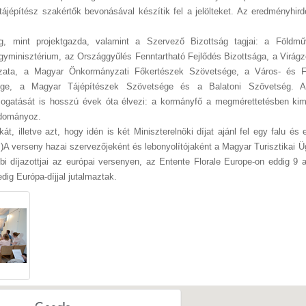
ájépítész szakértők bevonásával készítik fel a jelölteket. Az eredményhird
, mint projektgazda, valamint a Szervező Bizottság tagjai: a Földmű
ügyminisztérium, az Országgyűlés Fenntartható Fejlődés Bizottsága, a Virág
nyzata, a Magyar Önkormányzati Főkertészek Szövetsége, a Város- és 
ége, a Magyar Tájépítészek Szövetsége és a Balatoni Szövetség. A
mogatását is hosszú évek óta élvezi: a kormányfő a megmérettetésben ki
 adományoz.
t, illetve azt, hogy idén is két Miniszterelnöki díjat ajánl fel egy falu és
)A verseny hazai szervezőjeként és lebonyolítójaként a Magyar Turisztikai 
 díjazottjai az európai versenyen, az Entente Florale Europe-on eddig 9 a
dig Európa-díjjal jutalmaztak.