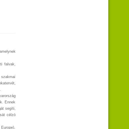
 amelynek
i falvak,
ó szakmai
nkatervét,
.
yarország
ak. Ennek
át segíti,
sát célzó
 Europe),