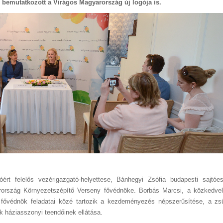
n bemutatkozott a Virágos Magyarország új logója is.
rt felelős vezérigazgató-helyettese, Bánhegyi Zsófia budapesti sajtó
ország Környezetszépítő Verseny fővédnöke. Borbás Marcsi, a közkedvelt 
 fővédnök feladatai közé tartozik a kezdeményezés népszerűsítése, a zs
 háziasszonyi teendőinek ellátása.