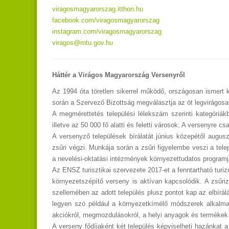
viragosmagyarorszag.itthon.hu
facebook.com/viragosmagyarorszag
instagram.com/viragosmagyarorszag
viragos@mtu.gov.hu
Háttér a Virágos Magyarország Versenyről
Az 1994 óta töretlen sikerrel működő, országosan ismert
során a Szervező Bizottság megválasztja az öt legvirágosabb
A megmérettetés települési lélekszám szerinti kategóriákb
illetve az 50 000 fő alatti és feletti városok. A versenyre
A versenyző települések bírálatát június közepétől augusz
zsűri végzi. Munkája során a zsűri figyelembe veszi a tele
a nevelési-oktatási intézmények környezettudatos programjá
Az ENSZ turisztikai szervezete 2017-et a fenntartható tur
környezetszépítő verseny is aktívan kapcsolódik. A zsűri
szellemében az adott település plusz pontot kap az elbírál
legyen szó például a környezetkímélő módszerek alkalma
akciókról, megmozdulásokról, a helyi anyagok és termékek 
A verseny fődíjaként két település képviselheti hazánkat 