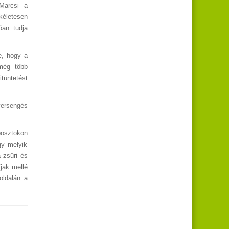
 Marcsi a
kéletesen
óan tudja
e, hogy a
 még több
tüntetést
versengés
posztokon
gy melyik
 zsűri és
jak mellé
oldalán a