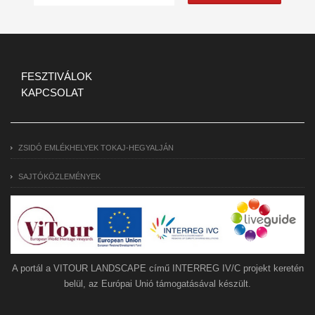
FESZTIVÁLOK
KAPCSOLAT
ZSIDÓ EMLÉKHELYEK TOKAJ-HEGYALJÁN
SAJTÓKÖZLEMÉNYEK
A portál a VITOUR LANDSCAPE című INTERREG IV/C projekt keretén
belül, az Európai Unió támogatásával készült.