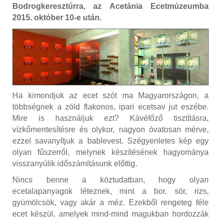
Bodrogkeresztúrra, az Acetánia Ecetmúzeumba
2015. október 10-e után.
Ha kimondjuk az ecet szót ma Magyarországon, a
többségnek a zöld flakonos, ipari ecetsav jut eszébe.
Mire is használjuk ezt? Kávéfőző tisztításra,
vízkőmentesítésre és olykor, nagyon óvatosan mérve,
ezzel savanyítjuk a bablevest. Szégyenletes kép egy
olyan fűszerről, melynek készítésének hagyománya
visszanyúlik időszámításunk előttig.
Nincs benne a köztudatban, hogy olyan
ecetalapanyagok léteznek, mint a bor, sör, rizs,
gyümölcsök, vagy akár a méz. Ezekből rengeteg féle
ecet készül, amelyek mind-mind magukban hordozzák