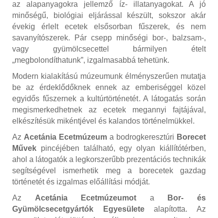
az alapanyagokra jellemző íz- illatanyagokat. A jó
minőségű, biológiai eljárással készült, sokszor akár
évekig érlelt ecetek elsősorban fűszerek, és nem
savanyítószerek. Pár csepp minőségi bor-, balzsam-,
vagy gyümölcsecettel bármilyen ételt
„megbolondíthatunk”, izgalmasabbá tehetünk.
Modern kialakítású múzeumunk élményszerűen mutatja
be az érdeklődőknek ennek az emberiséggel közel
egyidős fűszernek a kultúrtörténetét. A látogatás során
megismerkedhetnek az ecetek megannyi fajtájával,
elkészítésük mikéntjével és kalandos történelmükkel.
Az
Acetánia Ecetmúzeum
a bodrogkeresztúri
Borecet
Művek
pincéjében található, egy olyan kiállítótérben,
ahol a látogatók a legkorszerűbb prezentációs technikák
segítségével ismerhetik meg a borecetek gazdag
történetét és izgalmas előállítási módját.
Az
Acetánia Ecetmúzeumot
a
Bor- és
Gyümölcsecetgyártók Egyesülete
alapította. Az