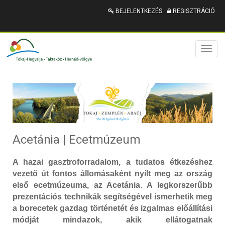
BEJELENTKEZÉS
REGISZTRÁCIÓ
Toggl
naviga
Acetánia | Ecetmúzeum
A hazai gasztroforradalom, a tudatos étkezéshez
vezető út fontos állomásaként nyílt meg az ország
első ecetmúzeuma, az Acetánia. A legkorszerűbb
prezentációs technikák segítségével ismerhetik meg
a borecetek gazdag történetét és izgalmas előállítási
módját mindazok, akik ellátogatnak