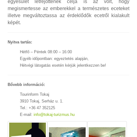
egyesület létrejöttének célja is az volt, hogy
megismertesse az emberekkel a természetes eceteket
illetve megváltoztassa az érdeklődők ecetről kialakult
képét.
Nyitva tartás:
Hétfő – Péntek 08:00 – 16:00
Egyéb időpontban: egyeztetés alapján,
Hétvégi látogatás esetén kérjük jelentkezzen be!
Bővebb információ:
Tourinform Tokaj
3910 Tokaj, Serház u. 1.
Tel.: +36 47 352125
E-mail:
info@tokaj-turizmus.hu