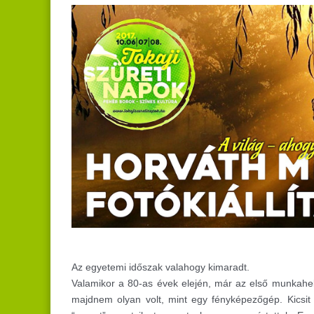
Az egyetemi időszak valahogy kimaradt.
Valamikor a 80-as évek elején, már az első munkahel
majdnem olyan volt, mint egy fényképezőgép.
Kicsi