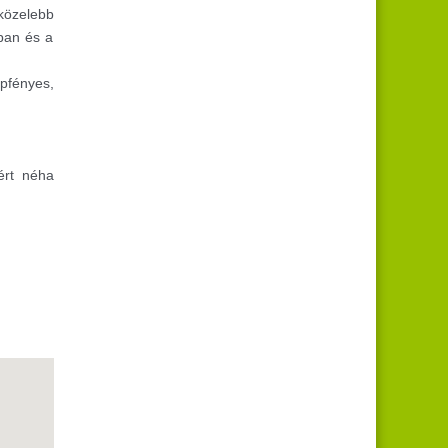
közelebb
jban és a
pfényes,
ért néha