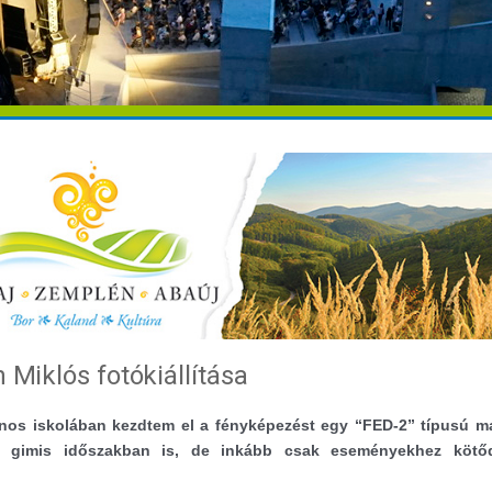
 Miklós fotókiállítása
ános iskolában kezdtem el a fényképezést egy “FED-2” típusú m
t a gimis időszakban is, de inkább csak eseményekhez kötőd