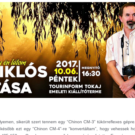
yemen, sikerült szert tennem egy “Chinon CM-3” tükörreflexes gépre
t később ezt egy “Chinon CM-4”-re “konvertáltam”, hogy vehessek h