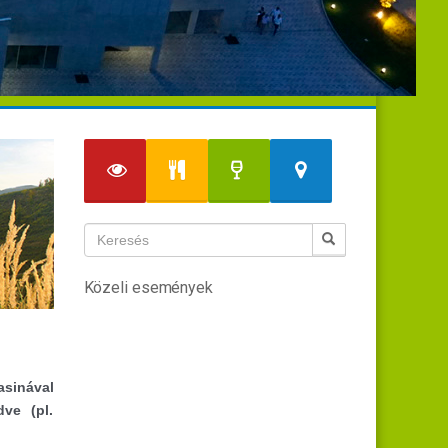
Közeli események
asinával
ve (pl.