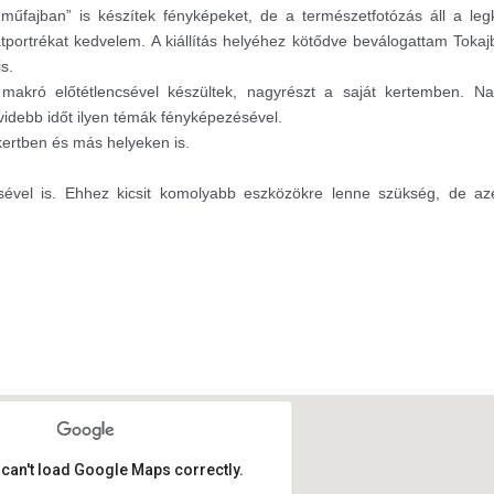
műfajban” is készítek fényképeket, de a természetfotózás áll a leg
tportrékat kedvelem. A kiállítás helyéhez kötődve beválogattam Toka
s.
makró előtétlencsével készültek, nagyrészt a saját kertemben. Na
videbb időt ilyen témák fényképezésével.
kertben és más helyeken is.
sével is. Ehhez kicsit komolyabb eszközökre lenne szükség, de az
 can't load Google Maps correctly.