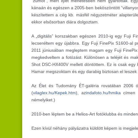
“zumot”, mert ilyet menetesben nem gyártottak. E
kánaán és egészen a 2005-ben beköszöntött “villanyo
készítettem a cég kb. másfél négyzetméter alapterüle
ekkor elsősorban diára dolgoztam.
A „digitális” korszakban egészen 2010-ig egy Fuji F
lecseréltem egy újabbra. Egy Fuji FinePix S1600-al p
2011 júniusában megleptem magam egy Fuji FinePix 
megkedveltem a fotózást. Különösen a teléjét és ma
Shot DSC-HX400V mellett döntöttem. Ez is csak egy 
Hamar megszoktam és egy darabig biztosan el leszek 
Az Élet és Tudomány ÉT-galéria rovatában 2006 
(
vilaglex.hu/Kepek.htm
), az
indafoto.hu/hmika
címen é
némelyiket.)
2010-ben léptem be a Helios-Art fotóklubba és minden
Ezen kívül néhány pályázatra küldött képem is megjelen