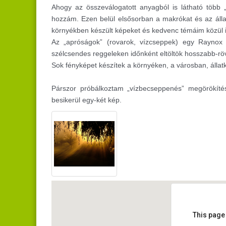
Ahogy az összeválogatott anyagból is látható több „
hozzám. Ezen belül elsősorban a makrókat és az álla
környékben készült képeket és kedvenc témáim közül i
Az „apróságok” (rovarok, vízcseppek) egy Raynox 
szélcsendes reggeleken időnként eltöltök hosszabb-rö
Sok fényképet készítek a környéken, a városban, állat
Párszor próbálkoztam „vízbecseppenés” megörökíté
besikerül egy-két kép.
This page