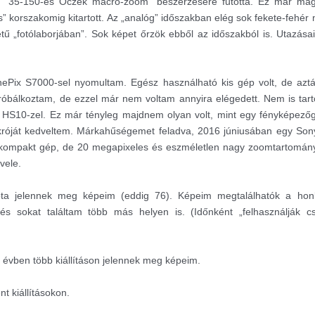
gy “35-150-es Oczek macro-zoom” beszerzésére futotta. Ez már mag
s” korszak
omig kitartott. Az „analóg” időszakban elég sok fekete-fehér 
tű „fotólaborjában”. Sok képet őrzök ebből az időszakból is. Utazás
inePix S7000-sel nyomultam. Egész használható kis gép volt, de azt
róbálkoztam, de ezzel már nem voltam annyira elégedett. Nem is tart
HS10-zel. Ez már tényleg majdnem olyan volt, mint egy fényképezőg
króját kedveltem. Márkahűségemet feladva, 2016 júniusában egy Son
kompakt gép, de 20 megapixeles és eszméletlen nagy zoomtartományt
vele.
óta jelennek meg képeim (eddig 76). Képeim megtalálhatók a ho
s sokat találtam több más helyen is. (Időnként „felhasználják c
 évben több kiállításon jelennek meg képeim.
t kiállításokon.