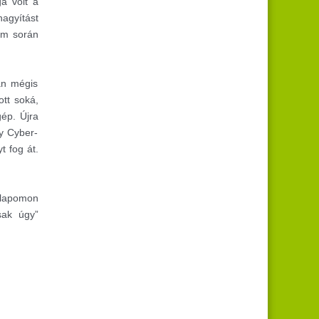
a volt a
nagyítást
aim során
án mégis
ott soká,
ép. Újra
y Cyber-
 fog át.
nlapomon
sak úgy”