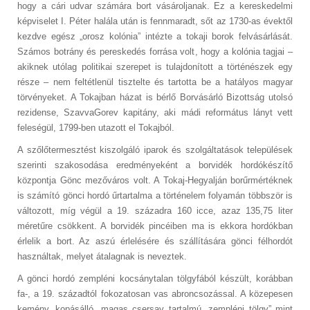
hogy a cári udvar számára bort vásároljanak. Ez a kereskedelmi
képviselet I. Péter halála után is fennmaradt, sőt az 1730-as évektől
kezdve egész „orosz kolónia” intézte a tokaji borok felvásárlását.
Számos botrány és pereskedés forrása volt, hogy a kolónia tagjai –
akiknek utólag politikai szerepet is tulajdonított a történészek egy
része – nem feltétlenül tisztelte és tartotta be a hatályos magyar
törvényeket. A Tokajban házat is bérlő Borvásárló Bizottság utolsó
rezidense, SzavvaGorev kapitány, aki mádi református lányt vett
feleségül, 1799-ben utazott el Tokajból.
A szőlőtermesztést kiszolgáló iparok és szolgáltatások települések
szerinti szakosodása eredményeként a borvidék hordókészítő
központja Gönc mezőváros volt. A Tokaj-Hegyalján borűrmértéknek
is számító gönci hordó űrtartalma a történelem folyamán többször is
változott, míg végül a 19. századra 160 icce, azaz 135,75 liter
méretűre csökkent. A borvidék pincéiben ma is ekkora hordókban
érlelik a bort. Az aszú érlelésére és szállítására gönci félhordót
használtak, melyet átalagnak is neveztek.
A gönci hordó zempléni kocsánytalan tölgyfából készült, korábban
fa-, a 19. századtól fokozatosan vas abroncsozással. A közepesen
kemény, kopásálló, magas csersav tartalmú „zempléni tölgy” mint