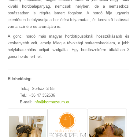
kiváló hordóalapanyag, nemcsak helyben, de a nemzetközi
borászatban is régóta ismert fogalom. A hordó fája ugyanis
jelentősen befolyásolja a bor érési folyamatait, és kedvező hatással
van a színére és aromájára is.
A gönci hordó más magyar hordótípusoknál hosszúkásabb és
keskenyebb volt, amely főleg a távolsági borkereskedelem, a jobb
helykihasználás céljait szolgálta. Egy hordószekérre általában 3
gönci hordó fért fel.
Elérhetőség:
Tokaj, Serház út 55.
Tel.:
+36 47 352636
E-mail:
info@bormuzeum.eu