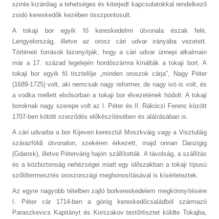
szinte kizárólag a tehetséges és kiterjedt kapcsolatokkal rendelkező
zsidó kereskedők kezében összpontosult.
A tokaji bor egyik fő kereskedelmi útvonala észak felé,
Lengyelország, illetve az orosz cári udvar irányába vezetett.
Történeti források bizonyítják, hogy a cári udvar ünnepi alkalmain
már a 17. század legelején hordószámra kínálták a tokaji bort. A
tokaji bor egyik fő tisztelője „minden oroszok cárja”, Nagy Péter
(1689-1725) volt, aki nemcsak nagy reformer, de nagy ivó is volt, és
a vodka mellett elsősorban a tokaji bor élvezetének hódolt. A tokaji
boroknak nagy szerepe volt az I. Péter és II. Rákóczi Ferenc között
1707-ben kötött szerződés előkészítésében és aláírásában is.
A cári udvarba a bor Kijeven keresztül Moszkváig vagy a Visztuláig
szárazföldi útvonalon, szekéren érkezett, majd onnan Danzigig
(Gdansk), illetve Pétervárig hajón szállították. A távolság, a szállítás
és a közbiztonság nehézségei miatt egy időszakban a tokaji típusú
szőlőtermesztés oroszországi meghonosításával is kísérleteztek.
Az egyre nagyobb tételben zajló borkereskedelem megkönnyítésére
I. Péter cár 1714-ben a görög kereskedőcsaládból származó
Paraszkevics Kapitányt és Korszakov testőrtisztet küldte Tokajba,