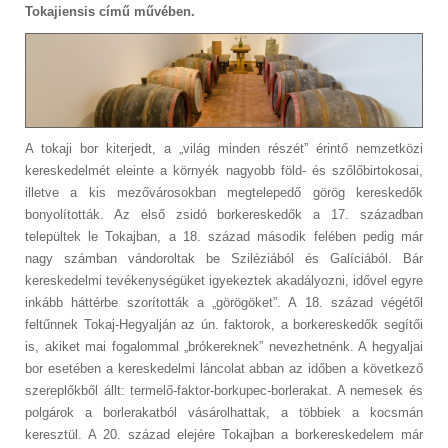
Tokajiensis című művében.
A tokaji bor kiterjedt, a „világ minden részét” érintő nemzetközi
kereskedelmét eleinte a környék nagyobb föld- és szőlőbirtokosai,
illetve a kis mezővárosokban megtelepedő görög kereskedők
bonyolították. Az első zsidó borkereskedők a 17. században
települtek le Tokajban, a 18. század második felében pedig már
nagy számban vándoroltak be Sziléziából és Galíciából. Bár
kereskedelmi tevékenységüket igyekeztek akadályozni, idővel egyre
inkább háttérbe szorították a „görögöket”. A 18. század végétől
feltűnnek Tokaj-Hegyalján az ún. faktorok, a borkereskedők segítői
is, akiket mai fogalommal „brókereknek” nevezhetnénk. A hegyaljai
bor esetében a kereskedelmi láncolat abban az időben a következő
szereplőkből állt: termelő-faktor-borkupec-borlerakat. A nemesek és
polgárok a borlerakatból vásárolhattak, a többiek a kocsmán
keresztül. A 20. század elejére Tokajban a borkereskedelem már