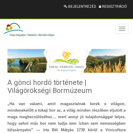
BEJELENTKEZÉS
REGISZTRÁCIÓ
Toggl
naviga
A gönci hordó története |
Világörökségi Bormúzeum
„Ha van valami, amit magasztalnak kerek e világon,
mindenekelőtt a tokaji bor az, a világ minden részében eljutott a
maga megbecsüléséhez… mert annyi jó tulajdonsággal teljes,
hogy sehol más bor nem tudja sem ízben sem nemességben
túlszárnyalni” ― írta Bél Mátyás 1730 körül a Vinicultura